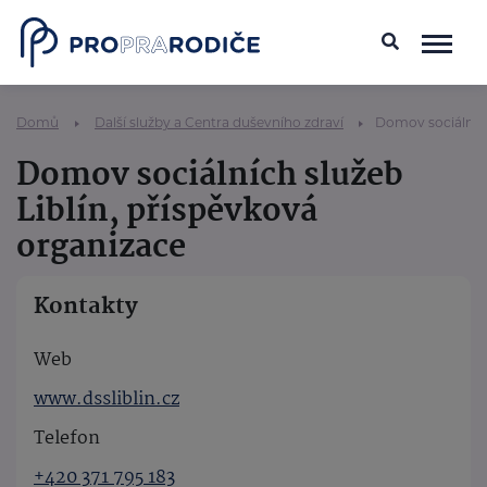
Domů
Další služby a Centra duševního zdraví
Domov sociálních
Domov sociálních služeb
Liblín, příspěvková
organizace
Kontakty
Web
www.dssliblin.cz
Telefon
+420 371 795 183