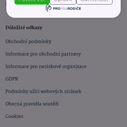
Sledujte nás:
Důležité odkazy
Obchodní podmínky
Informace pro obchodní partnery
Informace pro neziskové organizace
GDPR
Podmínky užití webových stránek
Obecná pravidla soutěží
Cookies