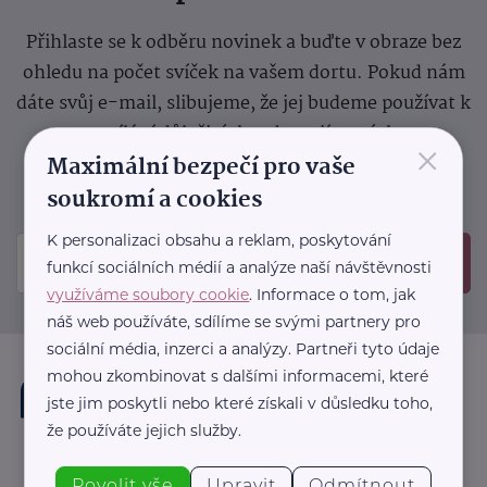
Přihlaste se k odběru novinek a buďte v obraze bez
ohledu na počet svíček na vašem dortu. Pokud nám
dáte svůj e-mail, slibujeme, že jej budeme používat k
zasílání důležitých nebo zajímavých
×
Maximální bezpečí pro vaše
sdělení.
Prosíme, zkontrolujte si svoji emailovou
schránku, kam jsme poslali potvrzovací e-mail.
soukromí a cookies
K personalizaci obsahu a reklam, poskytování
Odeslat
funkcí sociálních médií a analýze naší návštěvnosti
využíváme soubory cookie
. Informace o tom, jak
náš web používáte, sdílíme se svými partnery pro
sociální média, inzerci a analýzy. Partneři tyto údaje
mohou zkombinovat s dalšími informacemi, které
jste jim poskytli nebo které získali v důsledku toho,
že používáte jejich služby.
Povolit vše
Upravit
Odmítnout