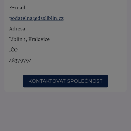
E-mail
podatelna@dssliblin.cz
Adresa
Liblín 1, Kralovice
IČO
48379794
KONTAKTOVAT SPOLEČNOST