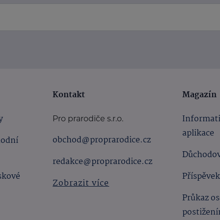
Kontakt
Magazín
y
Informat
Pro prarodiče s.r.o.
aplikace
obchod@proprarodice.cz
hodní
Důchodov
redakce@proprarodice.cz
skové
Příspěvek
Zobrazit více
Průkaz os
postižen