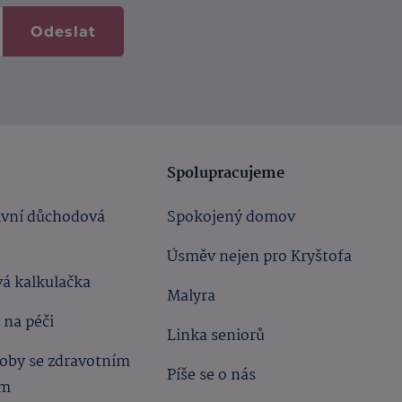
Odeslat
Spolupracujeme
ivní důchodová
Spokojený domov
Úsměv nejen pro Kryštofa
á kalkulačka
Malyra
 na péči
Linka seniorů
oby se zdravotním
Píše se o nás
ím