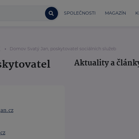
SPOLEČNOSTI
MAGAZÍN
K
í
Domov Svatý Jan, poskytovatel sociálních služeb
skytovatel
Aktuality a článk
an.cz
cz