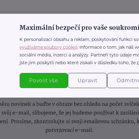
Maximální bezpečí pro vaše soukromí
K personalizaci obsahu a reklam, poskytování funkcí so
využíváme soubory cookie
. Informace o tom, jak náš w
sociální média, inzerci a analýzy. Partneři tyto údaje
jste jim poskytli nebo které získali v důsledku toho, že p
Povolit vše
Upravit
Odmítn
nformace
(nejen)
pro prarod
dběru novinek a buďte v obraze bez ohledu na počet svíče
vůj e-mail, slibujeme, že jej budeme používat k zasílán
lení.
Prosíme, zkontrolujte si svoji emailovou schránku, 
potvrzovací e-mail.