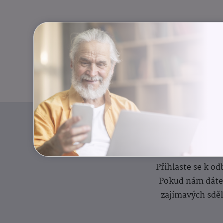
I
Přihlaste se k o
Pokud nám dáte s
zajímavých sdě