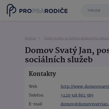
Domů
Další služby a Centra duševního zdrav
Domov Svatý Jan, po
sociálních služeb
Kontakty
Web
http://www.domovsvatyj
Telefon
+420 318 862 389
E-mail
domov@domovsvatyjan.