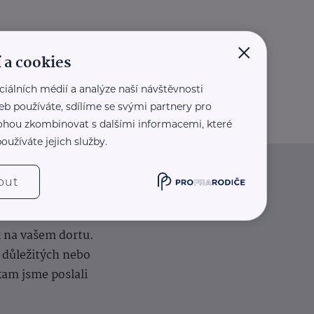
×
 a cookies
ciálních médií a analýze naší návštěvnosti
eb používáte, sdílíme se svými partnery pro
 mohou zkombinovat s dalšími informacemi, které
oužíváte jejich služby.
out
iče
k na vašem dortu.
í důležitých nebo
kam jsme poslali