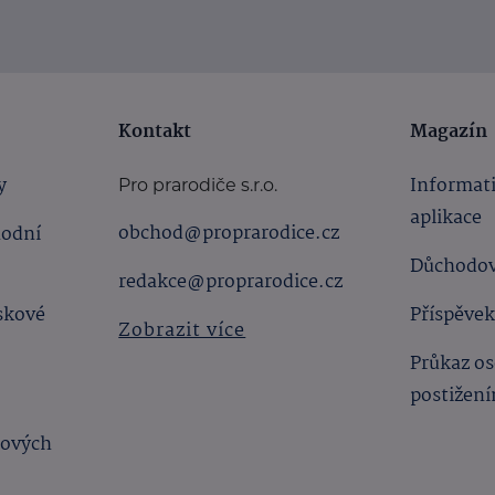
Kontakt
Magazín
y
Informat
Pro prarodiče s.r.o.
aplikace
obchod@proprarodice.cz
hodní
Důchodov
redakce@proprarodice.cz
skové
Příspěvek
Zobrazit více
Průkaz os
postižen
bových