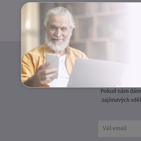
I
Přihlaste se k o
Pokud nám dáte s
zajímavých sdě