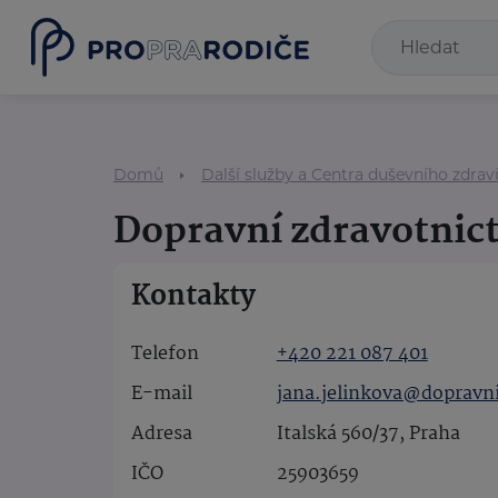
Domů
Další služby a Centra duševního zdrav
Dopravní zdravotnict
Kontakty
Telefon
+420 221 087 401
E-mail
jana.jelinkova@dopravni
Adresa
Italská 560/37, Praha
IČO
25903659