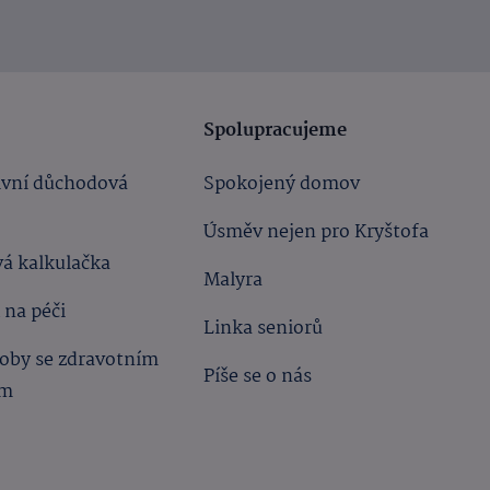
Spolupracujeme
ivní důchodová
Spokojený domov
Úsměv nejen pro Kryštofa
á kalkulačka
Malyra
 na péči
Linka seniorů
oby se zdravotním
Píše se o nás
ím