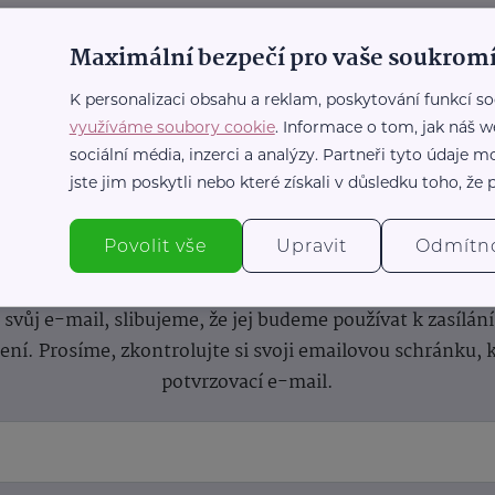
Maximální bezpečí pro vaše soukromí
K personalizaci obsahu a reklam, poskytování funkcí so
využíváme soubory cookie
. Informace o tom, jak náš w
sociální média, inzerci a analýzy. Partneři tyto údaje
jste jim poskytli nebo které získali v důsledku toho, že p
nformace
(nejen)
pro prarod
Povolit vše
Upravit
Odmítn
dběru novinek a buďte v obraze bez ohledu na počet svíče
vůj e-mail, slibujeme, že jej budeme používat k zasílán
lení.
Prosíme, zkontrolujte si svoji emailovou schránku, 
potvrzovací e-mail.