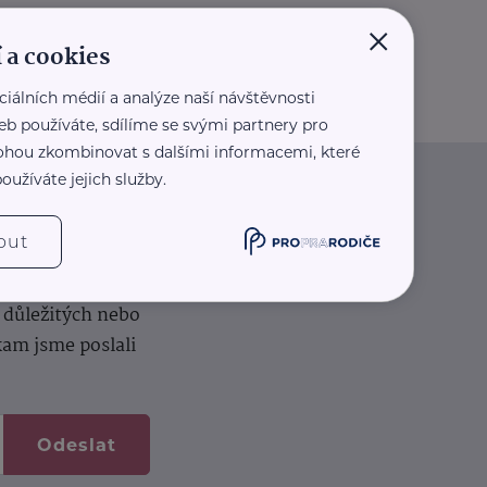
×
 a cookies
ciálních médií a analýze naší návštěvnosti
eb používáte, sdílíme se svými partnery pro
 mohou zkombinovat s dalšími informacemi, které
oužíváte jejich služby.
iče
out
k na vašem dortu.
í důležitých nebo
kam jsme poslali
Odeslat