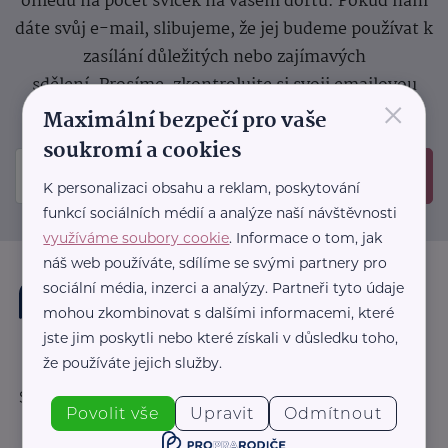
ohledu na počet svíček na vašem dortu. Pokud nám
dáte svůj e-mail, slibujeme, že jej budeme používat k
zasílání důležitých nebo zajímavých
sdělení.
Prosíme, zkontrolujte si svoji emailovou
×
schránku, kam jsme poslali potvrzovací e-mail.
Maximální bezpečí pro vaše
soukromí a cookies
Odeslat
K personalizaci obsahu a reklam, poskytování
funkcí sociálních médií a analýze naší návštěvnosti
využíváme soubory cookie
. Informace o tom, jak
náš web používáte, sdílíme se svými partnery pro
sociální média, inzerci a analýzy. Partneři tyto údaje
mohou zkombinovat s dalšími informacemi, které
jste jim poskytli nebo které získali v důsledku toho,
že používáte jejich služby.
Sledujte nás:
Povolit vše
Upravit
Odmítnout