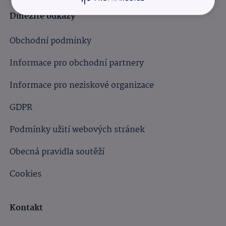
Důležité odkazy
Obchodní podmínky
Informace pro obchodní partnery
Informace pro neziskové organizace
GDPR
Podmínky užití webových stránek
Obecná pravidla soutěží
Cookies
Kontakt