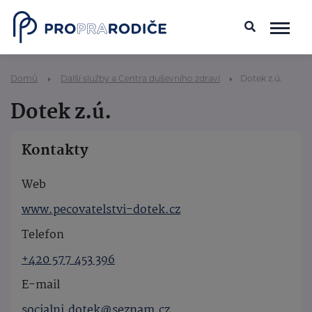
Domů
Další služby a Centra duševního zdraví
Dotek z.ú.
Dotek z.ú.
Kontakty
Web
www.pecovatelstvi-dotek.cz
Telefon
+420 577 453 396
E-mail
socialni.dotek@seznam.cz