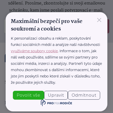
sdělení.
Prosíme, zkontrolujte si svoji emailovou
schránku, kam jsme poslali potvrzovací e-mail.
×
Maximální bezpečí pro vaše
Odeslat
soukromí a cookies
K personalizaci obsahu a reklam, poskytování
funkcí sociálních médií a analýze naší návštěvnosti
využíváme soubory cookie
. Informace o tom, jak
náš web používáte, sdílíme se svými partnery pro
sociální média, inzerci a analýzy. Partneři tyto údaje
mohou zkombinovat s dalšími informacemi, které
jste jim poskytli nebo které získali v důsledku toho,
Sledujte nás:
že používáte jejich služby.
Povolit vše
Upravit
Odmítnout
Důležité odkazy