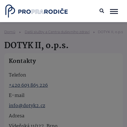
Domů
Další služby a Centra duševního zdraví
DOTYK II, o.p.s.
DOTYK II, o.p.s.
Kontakty
Telefon
+420 603 865 226
E-mail
info@dotyk2.cz
Adresa
Vídeňská 11/127, Brno