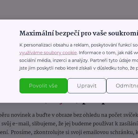
Maximální bezpečí pro vaše soukromí
K personalizaci obsahu a reklam, poskytování funkcí so
využíváme soubory cookie
. Informace o tom, jak náš w
sociální média, inzerci a analýzy. Partneři tyto údaje
jste jim poskytli nebo které získali v důsledku toho, že p
Povolit vše
Upravit
Odmítn
nformace
(nejen)
pro prarod
dběru novinek a buďte v obraze bez ohledu na počet svíče
vůj e-mail, slibujeme, že jej budeme používat k zasílán
lení.
Prosíme, zkontrolujte si svoji emailovou schránku, 