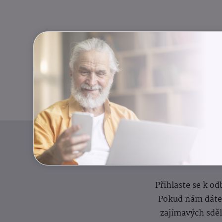
I
Přihlaste se k o
Pokud nám dáte s
zajímavých sdě