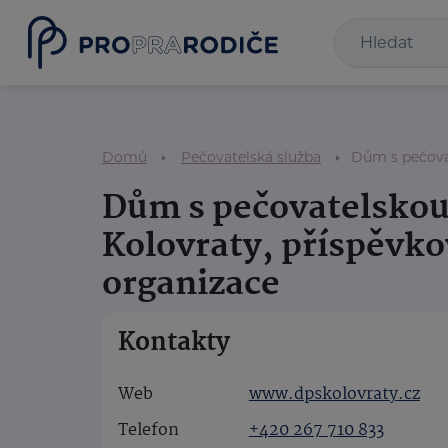
Domů
Pečovatelská služba
Dům s pečovat
Dům s pečovatelskou
Kolovraty, příspěvk
organizace
Kontakty
Web
www.dpskolovraty.cz
Telefon
+420 267 710 833