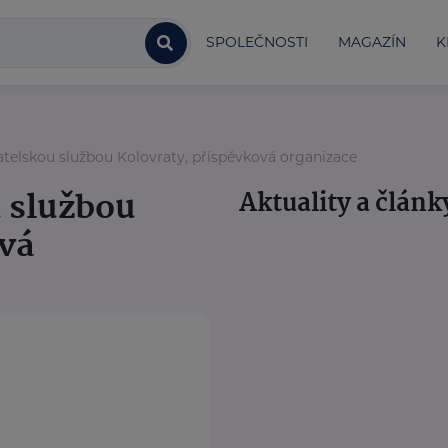
SPOLEČNOSTI
MAGAZÍN
K
elskou službou Kolovraty, příspěvková organizace
 službou
Aktuality a článk
ová