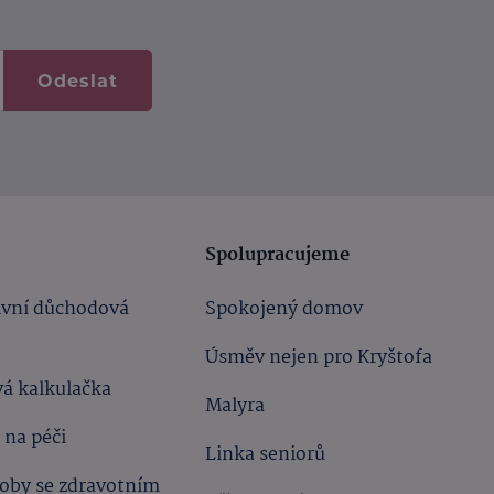
Odeslat
Spolupracujeme
ivní důchodová
Spokojený domov
Úsměv nejen pro Kryštofa
á kalkulačka
Malyra
 na péči
Linka seniorů
oby se zdravotním