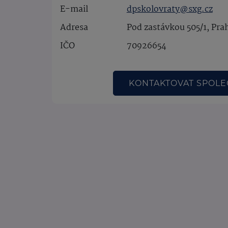
E-mail
dpskolovraty@sxg.cz
Adresa
Pod zastávkou 505/1, Pra
IČO
70926654
KONTAKTOVAT SPOL