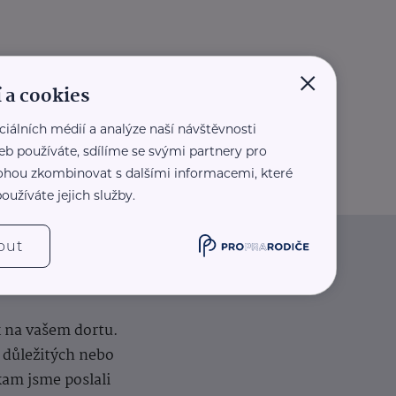
×
 a cookies
ciálních médií a analýze naší návštěvnosti
eb používáte, sdílíme se svými partnery pro
 mohou zkombinovat s dalšími informacemi, které
oužíváte jejich služby.
out
iče
k na vašem dortu.
í důležitých nebo
kam jsme poslali