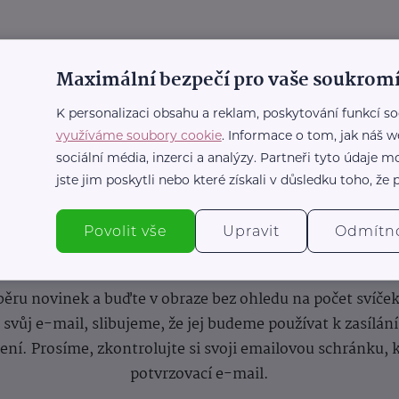
Maximální bezpečí pro vaše soukromí
K personalizaci obsahu a reklam, poskytování funkcí so
využíváme soubory cookie
. Informace o tom, jak náš w
sociální média, inzerci a analýzy. Partneři tyto údaje
jste jim poskytli nebo které získali v důsledku toho, že p
Povolit vše
Upravit
Odmítn
nformace
(nejen)
pro prarod
dběru novinek a buďte v obraze bez ohledu na počet svíče
vůj e-mail, slibujeme, že jej budeme používat k zasílán
lení.
Prosíme, zkontrolujte si svoji emailovou schránku, 
potvrzovací e-mail.