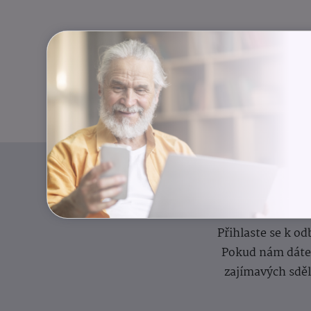
I
Přihlaste se k o
Pokud nám dáte s
zajímavých sdě