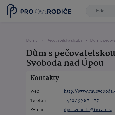
Domů
Pečovatelská služba
Dům s pečova
Dům s pečovatelskou
Svoboda nad Úpou
Kontakty
Web
http://www.musvoboda.
Telefon
+420 499 871 177
E-mail
dps.svoboda@tiscali.cz