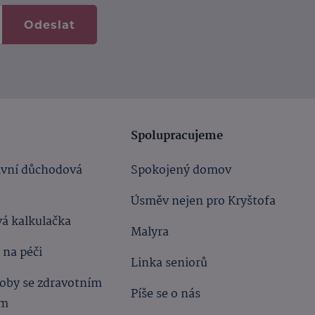
Odeslat
Spolupracujeme
ivní důchodová
Spokojený domov
Úsměv nejen pro Kryštofa
á kalkulačka
Malyra
 na péči
Linka seniorů
oby se zdravotním
Píše se o nás
ím