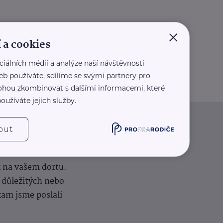
×
 a cookies
ciálních médií a analýze naší návštěvnosti
eb používáte, sdílíme se svými partnery pro
 mohou zkombinovat s dalšími informacemi, které
oužíváte jejich služby.
out
iče
k na vašem dortu.
í důležitých nebo
kam jsme poslali