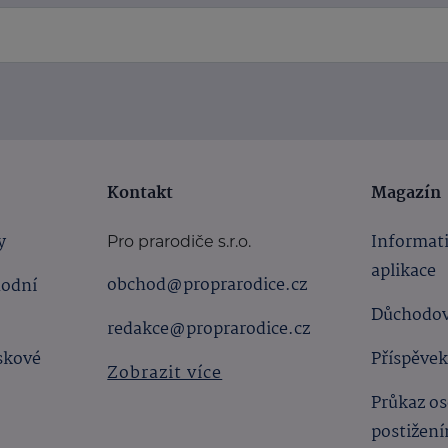
Kontakt
Magazín
y
Informat
Pro prarodiče s.r.o.
aplikace
obchod@proprarodice.cz
hodní
Důchodov
redakce@proprarodice.cz
skové
Příspěvek
Zobrazit více
Průkaz os
postižen