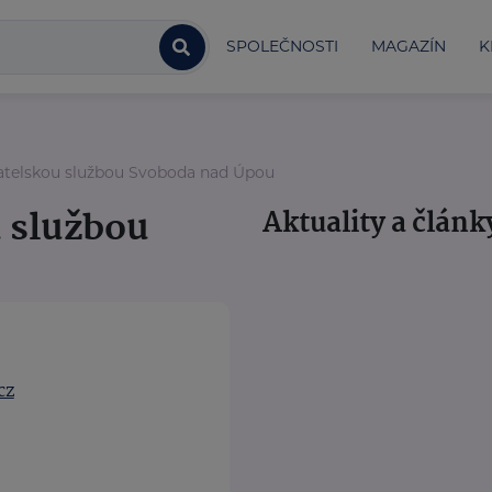
SPOLEČNOSTI
MAGAZÍN
K
telskou službou Svoboda nad Úpou
 službou
Aktuality a článk
cz