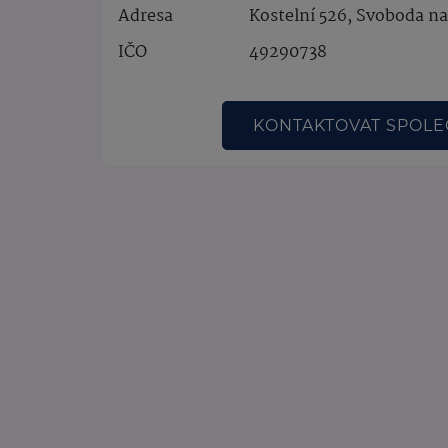
Adresa
Kostelní 526, Svoboda n
IČO
49290738
KONTAKTOVAT SPOL