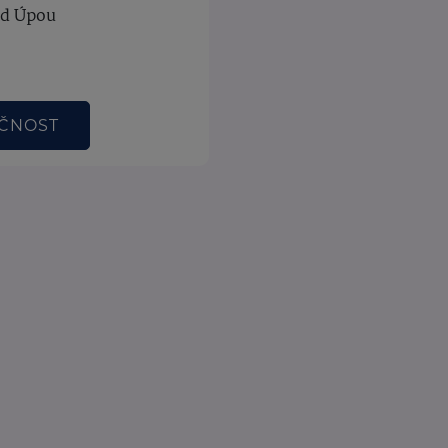
ad Úpou
EČNOST