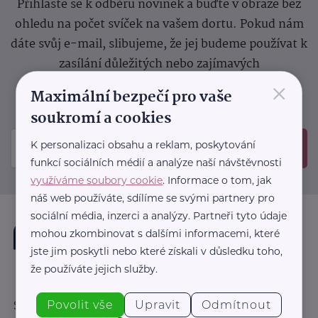
Přihlaste se k odběru novinek a buďte v obraze bez
ohledu na počet svíček na vašem dortu. Pokud nám
dáte svůj e-mail, slibujeme, že jej budeme používat k
zasílání důležitých nebo zajímavých
×
sdělení.
Prosíme, zkontrolujte si svoji emailovou
Maximální bezpečí pro vaše
schránku, kam jsme poslali potvrzovací e-mail.
soukromí a cookies
K personalizaci obsahu a reklam, poskytování
Odeslat
funkcí sociálních médií a analýze naší návštěvnosti
využíváme soubory cookie
. Informace o tom, jak
náš web používáte, sdílíme se svými partnery pro
sociální média, inzerci a analýzy. Partneři tyto údaje
mohou zkombinovat s dalšími informacemi, které
jste jim poskytli nebo které získali v důsledku toho,
že používáte jejich služby.
Povolit vše
Upravit
Odmítnout
Sledujte nás: