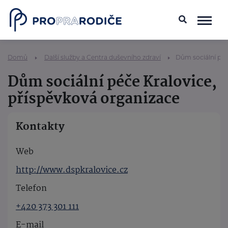
Domů
Další služby a Centra duševního zdraví
Dům sociální péč
Dům sociální péče Kralovice,
příspěvková organizace
Kontakty
Web
http://www.dspkralovice.cz
Telefon
+420 373 301 111
E-mail