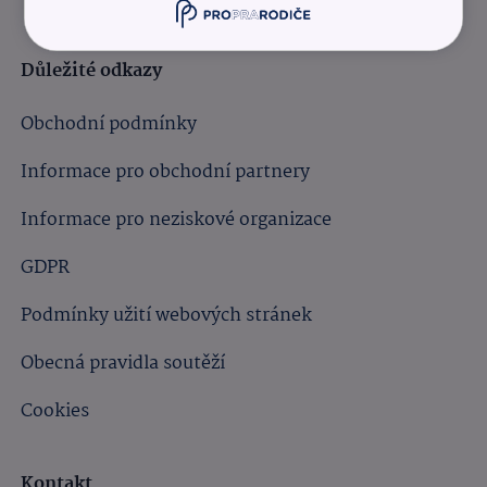
Důležité odkazy
Obchodní podmínky
Informace pro obchodní partnery
Informace pro neziskové organizace
GDPR
Podmínky užití webových stránek
Obecná pravidla soutěží
Cookies
Kontakt