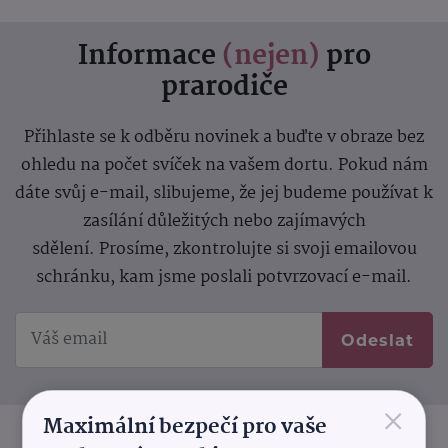
Informace
(nejen)
pro
prarodiče
Přihlaste se k odběru novinek a buďte v obraze bez
ohledu na počet svíček na vašem dortu. Pokud nám
dáte svůj e-mail, slibujeme, že jej budeme používat k
zasílání důležitých nebo zajímavých
sdělení.
Prosíme, zkontrolujte si svoji emailovou
schránku, kam jsme poslali potvrzovací e-mail.
Odeslat
×
Maximální bezpečí pro vaše