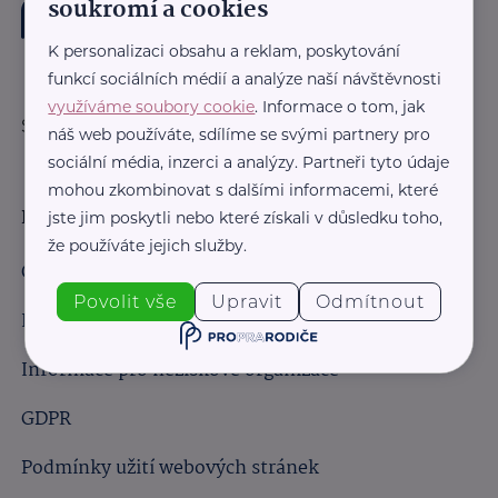
soukromí a cookies
K personalizaci obsahu a reklam, poskytování
funkcí sociálních médií a analýze naší návštěvnosti
využíváme soubory cookie
. Informace o tom, jak
Sledujte nás:
náš web používáte, sdílíme se svými partnery pro
sociální média, inzerci a analýzy. Partneři tyto údaje
mohou zkombinovat s dalšími informacemi, které
Důležité odkazy
jste jim poskytli nebo které získali v důsledku toho,
že používáte jejich služby.
Obchodní podmínky
Povolit vše
Upravit
Odmítnout
Informace pro obchodní partnery
Informace pro neziskové organizace
GDPR
Podmínky užití webových stránek