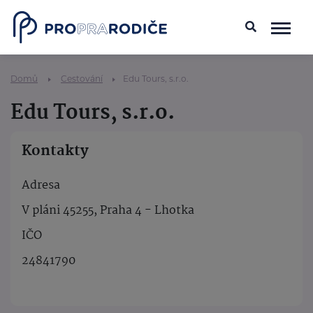
Domů
Cestování
Edu Tours, s.r.o.
Edu Tours, s.r.o.
Kontakty
Adresa
V pláni 45255, Praha 4 - Lhotka
IČO
24841790