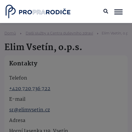
Domů
Další služby a Centra duševního zdraví
Elim Vsetín, o.p.s.
Elim Vsetín, o.p.s.
Kontakty
Telefon
+420 720 736 722
E-mail
sr@elimvsetin.cz
Adresa
Horní Jasenka 119, Vsetín