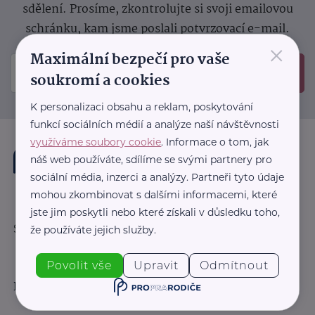
sdělení.
Prosíme, zkontrolujte si svoji emailovou
schránku, kam jsme poslali potvrzovací e-mail.
×
Maximální bezpečí pro vaše
Odeslat
soukromí a cookies
K personalizaci obsahu a reklam, poskytování
funkcí sociálních médií a analýze naší návštěvnosti
využíváme soubory cookie
. Informace o tom, jak
náš web používáte, sdílíme se svými partnery pro
sociální média, inzerci a analýzy. Partneři tyto údaje
mohou zkombinovat s dalšími informacemi, které
jste jim poskytli nebo které získali v důsledku toho,
Sledujte nás:
že používáte jejich služby.
Povolit vše
Upravit
Odmítnout
Důležité odkazy