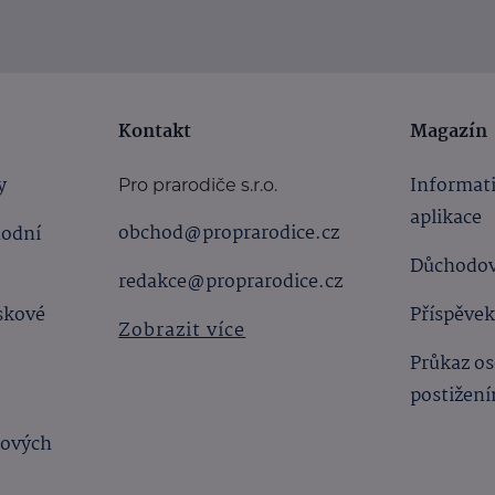
Kontakt
Magazín
y
Informat
Pro prarodiče s.r.o.
aplikace
obchod@proprarodice.cz
hodní
Důchodov
redakce@proprarodice.cz
skové
Příspěvek
Zobrazit více
Průkaz os
postižen
bových