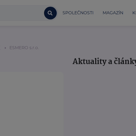
SPOLEČNOSTI
MAGAZÍN
K
í
ESMERO s.r.o.
Aktuality a článk