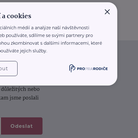
×
 a cookies
ciálních médií a analýze naší návštěvnosti
eb používáte, sdílíme se svými partnery pro
 mohou zkombinovat s dalšími informacemi, které
oužíváte jejich služby.
iče
out
k na vašem dortu.
í důležitých nebo
kam jsme poslali
Odeslat