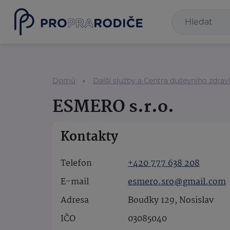
Domů
Další služby a Centra duševního zdrav
ESMERO s.r.o.
Kontakty
Telefon
+420 777 638 208
E-mail
esmero.sro@gmail.com
Adresa
Boudky 129, Nosislav
IČO
03085040