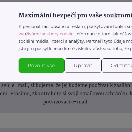
Maximální bezpečí pro vaše soukromí
K personalizaci obsahu a reklam, poskytování funkcí so
využíváme soubory cookie
. Informace o tom, jak náš w
sociální média, inzerci a analýzy. Partneři tyto údaje
jste jim poskytli nebo které získali v důsledku toho, že p
nformace
(nejen)
pro prarod
Povolit vše
Upravit
Odmítn
dběru novinek a buďte v obraze bez ohledu na počet svíče
vůj e-mail, slibujeme, že jej budeme používat k zasílán
lení.
Prosíme, zkontrolujte si svoji emailovou schránku, 
potvrzovací e-mail.