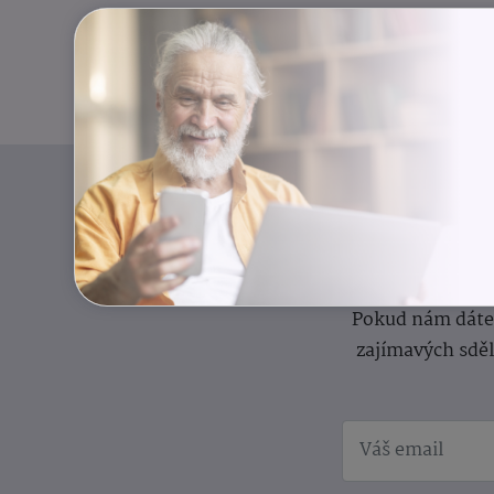
I
Přihlaste se k o
Pokud nám dáte s
zajímavých sdě