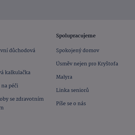
Spolupracujeme
ivní důchodová
Spokojený domov
Úsměv nejen pro Kryštofa
á kalkulačka
Malyra
 na péči
Linka seniorů
oby se zdravotním
Píše se o nás
ím