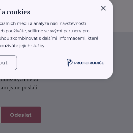
×
 a cookies
ciálních médií a analýze naší návštěvnosti
eb používáte, sdílíme se svými partnery pro
 mohou zkombinovat s dalšími informacemi, které
oužíváte jejich služby.
iče
out
k na vašem dortu.
í důležitých nebo
kam jsme poslali
Odeslat