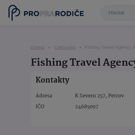
Domů
Cestování
Fishing Travel Agency, s.
Fishing Travel Agency
Kontakty
Adresa
K Severu 257, Petrov
IČO
24685097