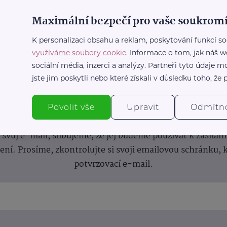
Maximální bezpečí pro vaše soukromí
K personalizaci obsahu a reklam, poskytování funkcí so
využíváme soubory cookie
. Informace o tom, jak náš w
sociální média, inzerci a analýzy. Partneři tyto údaje
jste jim poskytli nebo které získali v důsledku toho, že p
nformace
(nejen)
pro prarod
Povolit vše
Upravit
Odmítn
dběru novinek a buďte v obraze bez ohledu na počet svíče
vůj e-mail, slibujeme, že jej budeme používat k zasílán
lení.
Prosíme, zkontrolujte si svoji emailovou schránku, 
potvrzovací e-mail.