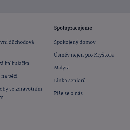
Spolupracujeme
ivní důchodová
Spokojený domov
Úsměv nejen pro Kryštofa
á kalkulačka
Malyra
 na péči
Linka seniorů
oby se zdravotním
Píše se o nás
ím