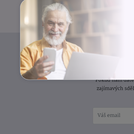
I
Přihlaste se k o
Pokud nám dáte s
zajímavých sdě