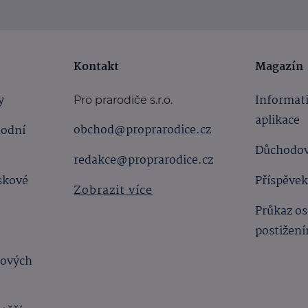
Kontakt
Magazín
y
Informat
Pro prarodiče s.r.o.
aplikace
obchod@proprarodice.cz
hodní
Důchodov
redakce@proprarodice.cz
skové
Příspěvek
Zobrazit více
Průkaz os
postižen
bových