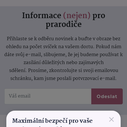
Informace
(nejen)
pro
prarodiče
Přihlaste se k odběru novinek a buďte v obraze bez
ohledu na počet svíček na vašem dortu. Pokud nám
dáte svůj e-mail, slibujeme, že jej budeme používat k
zasílání důležitých nebo zajímavých
sdělení.
Prosíme, zkontrolujte si svoji emailovou
schránku, kam jsme poslali potvrzovací e-mail.
Odeslat
×
Maximální bezpečí pro vaše