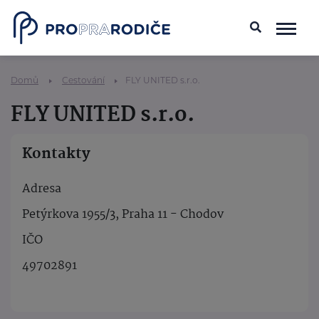
Domů
Cestování
FLY UNITED s.r.o.
FLY UNITED s.r.o.
Kontakty
Adresa
Petýrkova 1955/3, Praha 11 - Chodov
IČO
49702891