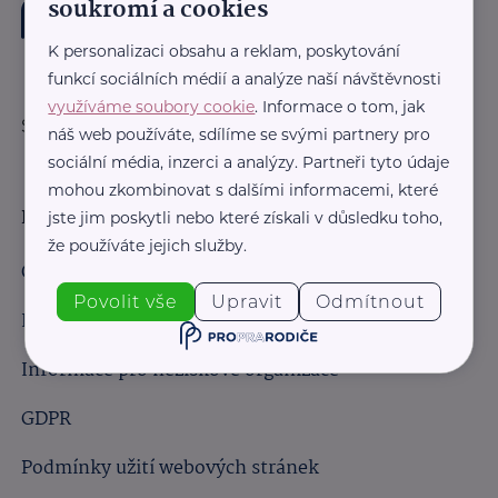
soukromí a cookies
K personalizaci obsahu a reklam, poskytování
funkcí sociálních médií a analýze naší návštěvnosti
využíváme soubory cookie
. Informace o tom, jak
Sledujte nás:
náš web používáte, sdílíme se svými partnery pro
sociální média, inzerci a analýzy. Partneři tyto údaje
mohou zkombinovat s dalšími informacemi, které
Důležité odkazy
jste jim poskytli nebo které získali v důsledku toho,
že používáte jejich služby.
Obchodní podmínky
Povolit vše
Upravit
Odmítnout
Informace pro obchodní partnery
Informace pro neziskové organizace
GDPR
Podmínky užití webových stránek