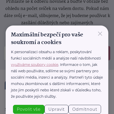
Přihlaste se k odběru novinek a buďte v obraze bez
ohledu na počet svíček na vašem dortu. Pokud nám
dáte svůj e-mail, slibujeme, že jej budeme používat k
zasílání důležitých nebo zajímavých
×
sdělení.
Prosíme, zkontrolujte si svoji emailovou
Maximální bezpečí pro vaše
schránku, kam jsme poslali potvrzovací e-mail.
soukromí a cookies
K personalizaci obsahu a reklam, poskytování
Odeslat
funkcí sociálních médií a analýze naší návštěvnosti
využíváme soubory cookie
. Informace o tom, jak
náš web používáte, sdílíme se svými partnery pro
sociální média, inzerci a analýzy. Partneři tyto údaje
mohou zkombinovat s dalšími informacemi, které
jste jim poskytli nebo které získali v důsledku toho,
že používáte jejich služby.
Povolit vše
Upravit
Odmítnout
Sledujte nás: