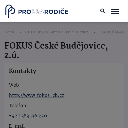
Domů
Další služby a Centra duševního zdraví
FOKUS České Budě
FOKUS České Budějovice,
z.ú.
Kontakty
Web
http://www.fokus-cb.cz
Telefon
+420 383 136 220
E-mail