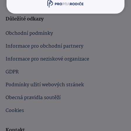
Důležité odkazy
Obchodní podmínky
Informace pro obchodní partnery
Informace pro neziskové organizace
GDPR
Podmínky užití webových stránek
Obecná pravidla soutěží
Cookies
Kontakt