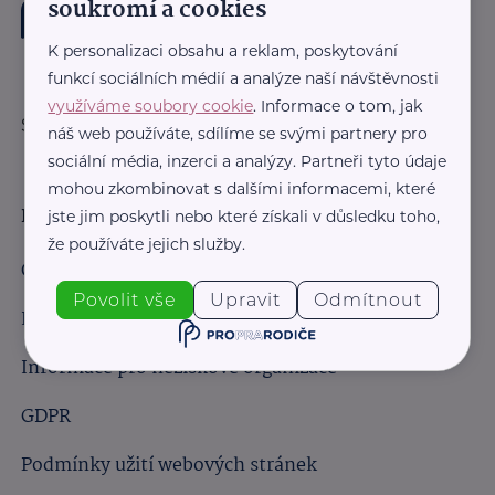
soukromí a cookies
K personalizaci obsahu a reklam, poskytování
funkcí sociálních médií a analýze naší návštěvnosti
využíváme soubory cookie
. Informace o tom, jak
Sledujte nás:
náš web používáte, sdílíme se svými partnery pro
sociální média, inzerci a analýzy. Partneři tyto údaje
mohou zkombinovat s dalšími informacemi, které
Důležité odkazy
jste jim poskytli nebo které získali v důsledku toho,
že používáte jejich služby.
Obchodní podmínky
Povolit vše
Upravit
Odmítnout
Informace pro obchodní partnery
Informace pro neziskové organizace
GDPR
Podmínky užití webových stránek