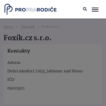
Domů
Cestování
Foxík.cz s.r.o.
Foxík.cz s.r.o.
Kontakty
Adresa
Dolní náměstí 716/3, Jablonec nad Nisou
IČO
09023321