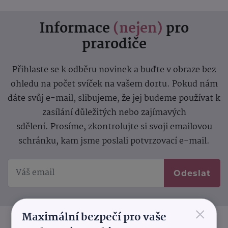
Informace
(nejen)
pro
prarodiče
Přihlaste se k odběru novinek a buďte v obraze bez
ohledu na počet svíček na vašem dortu. Pokud nám
dáte svůj e-mail, slibujeme, že jej budeme používat k
zasílání důležitých nebo zajímavých
sdělení.
Prosíme, zkontrolujte si svoji emailovou
schránku, kam jsme poslali potvrzovací e-mail.
Odeslat
×
Maximální bezpečí pro vaše