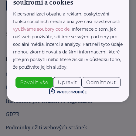
soukromí a cookies
K personalizaci obsahu a reklam, poskytování
funkcí sociálních médií a analýze naší návštěvnosti
využíváme soubory cookie
. Informace o tom, jak
Sledujte nás:
náš web používáte, sdílíme se svými partnery pro
sociální média, inzerci a analýzy. Partneři tyto údaje
mohou zkombinovat s dalšími informacemi, které
Důležité odkazy
jste jim poskytli nebo které získali v důsledku toho,
že používáte jejich služby.
Obchodní podmínky
Povolit vše
Upravit
Odmítnout
Informace pro obchodní partnery
Informace pro neziskové organizace
GDPR
Podmínky užití webových stránek