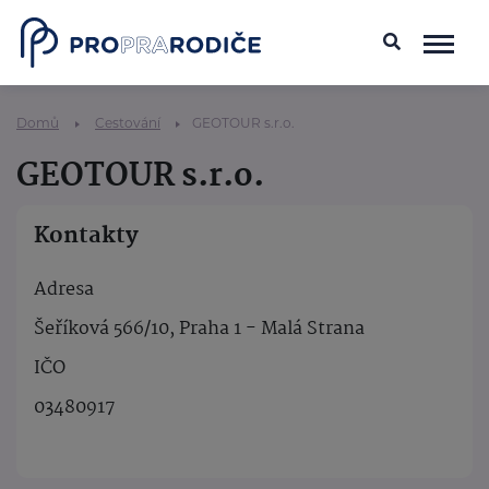
Domů
Cestování
GEOTOUR s.r.o.
GEOTOUR s.r.o.
Kontakty
Adresa
Šeříková 566/10, Praha 1 - Malá Strana
IČO
03480917