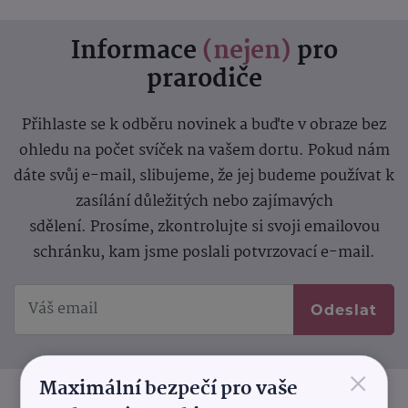
Informace
(nejen)
pro
prarodiče
Přihlaste se k odběru novinek a buďte v obraze bez
ohledu na počet svíček na vašem dortu. Pokud nám
dáte svůj e-mail, slibujeme, že jej budeme používat k
zasílání důležitých nebo zajímavých
sdělení.
Prosíme, zkontrolujte si svoji emailovou
schránku, kam jsme poslali potvrzovací e-mail.
Odeslat
×
Maximální bezpečí pro vaše