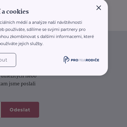
×
 a cookies
ciálních médií a analýze naší návštěvnosti
eb používáte, sdílíme se svými partnery pro
 mohou zkombinovat s dalšími informacemi, které
oužíváte jejich služby.
iče
out
k na vašem dortu.
í důležitých nebo
kam jsme poslali
Odeslat