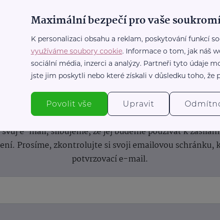
Maximální bezpečí pro vaše soukromí
K personalizaci obsahu a reklam, poskytování funkcí so
využíváme soubory cookie
. Informace o tom, jak náš w
sociální média, inzerci a analýzy. Partneři tyto údaje
jste jim poskytli nebo které získali v důsledku toho, že p
nformace
(nejen)
pro prarod
Povolit vše
Upravit
Odmítn
dběru novinek a buďte v obraze bez ohledu na počet svíče
vůj e-mail, slibujeme, že jej budeme používat k zasílán
lení.
Prosíme, zkontrolujte si svoji emailovou schránku, 
potvrzovací e-mail.