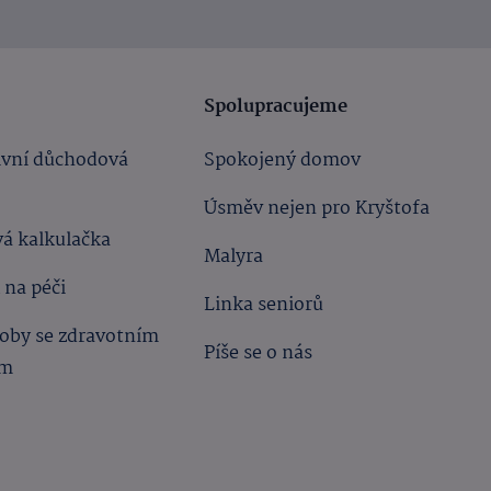
Spolupracujeme
ivní důchodová
Spokojený domov
Úsměv nejen pro Kryštofa
á kalkulačka
Malyra
 na péči
Linka seniorů
oby se zdravotním
Píše se o nás
ím