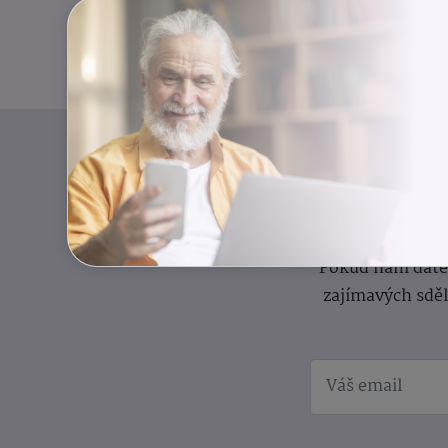
I
Přihlaste se k o
Pokud nám dáte s
zajímavých sdě