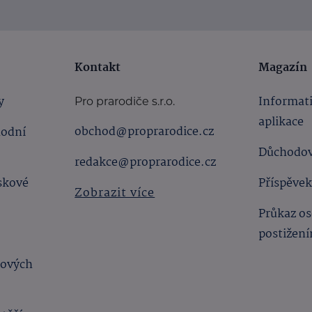
Kontakt
Magazín
y
Informat
Pro prarodiče s.r.o.
aplikace
obchod@proprarodice.cz
hodní
Důchodov
redakce@proprarodice.cz
skové
Příspěvek
Zobrazit více
Průkaz os
postižen
bových