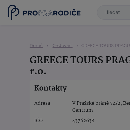
Domů
Cestování
GREECE TOURS PRAGUE, s
GREECE TOURS PRAGU
r.o.
Kontakty
Adresa
V Pražské bráně 74/2, B
Centrum
IČO
43762638