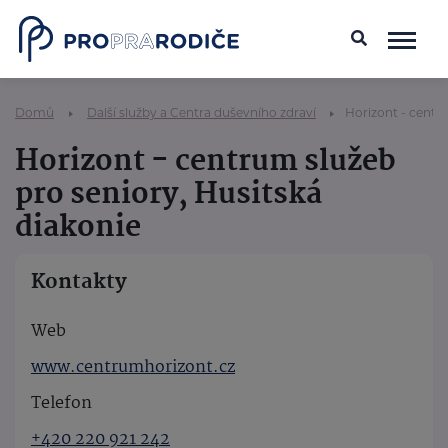
Domů
Další služby a Centra duševního zdraví
Horizont - centr
Horizont - centrum služeb
pro seniory, Husitská
diakonie
Kontakty
Web
www.centrumhorizont.cz
Telefon
+420 220 921 242