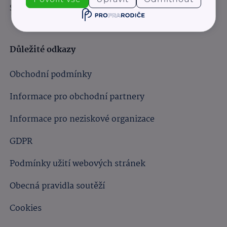
Sledujte nás:
Důležité odkazy
Obchodní podmínky
Informace pro obchodní partnery
Informace pro neziskové organizace
GDPR
Podmínky užití webových stránek
Obecná pravidla soutěží
Cookies