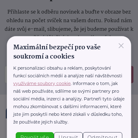
Přihlaste se k odběru novinek a buďte v obraze bez
ohledu na počet svíček na vašem dortu. Pokud nám
dáte svůj e-mail, slibujeme, že jej budeme používat k
zasílání důležitých nebo zajímavých
×
Maximální bezpečí pro vaše
sdělení.
Prosíme, zkontrolujte si svoji emailovou
schránku, kam jsme poslali potvrzovací e-mail.
soukromí a cookies
K personalizaci obsahu a reklam, poskytování
Odeslat
funkcí sociálních médií a analýze naší návštěvnosti
využíváme soubory cookie
. Informace o tom, jak
náš web používáte, sdílíme se svými partnery pro
sociální média, inzerci a analýzy. Partneři tyto údaje
mohou zkombinovat s dalšími informacemi, které
jste jim poskytli nebo které získali v důsledku toho,
že používáte jejich služby.
Povolit vše
Upravit
Odmítnout