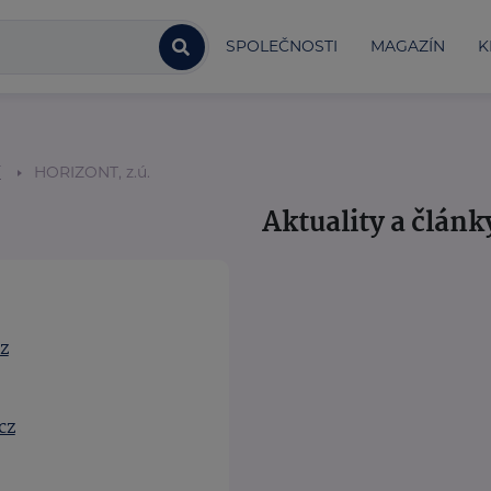
SPOLEČNOSTI
MAGAZÍN
K
í
HORIZONT, z.ú.
Aktuality a článk
z
cz