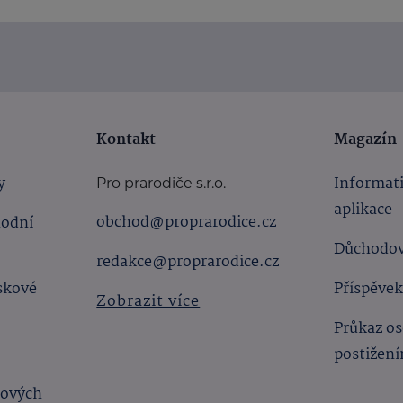
Kontakt
Magazín
y
Informat
Pro prarodiče s.r.o.
aplikace
obchod@proprarodice.cz
hodní
Důchodov
redakce@proprarodice.cz
skové
Příspěvek
Zobrazit více
Průkaz os
postižen
bových