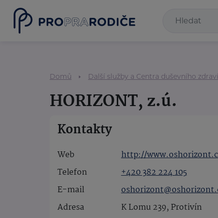
Domů
Další služby a Centra duševního zdrav
HORIZONT, z.ú.
Kontakty
Web
http://www.oshorizont.c
Telefon
+420 382 224 105
E-mail
oshorizont@oshorizont.
Adresa
K Lomu 239, Protivín