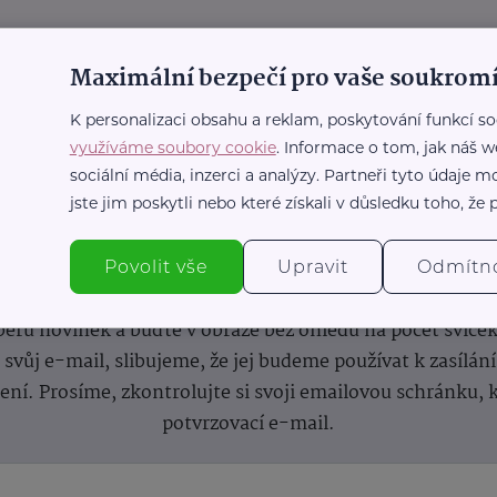
Maximální bezpečí pro vaše soukromí
K personalizaci obsahu a reklam, poskytování funkcí so
využíváme soubory cookie
. Informace o tom, jak náš w
sociální média, inzerci a analýzy. Partneři tyto údaje
jste jim poskytli nebo které získali v důsledku toho, že p
nformace
(nejen)
pro prarod
Povolit vše
Upravit
Odmítn
dběru novinek a buďte v obraze bez ohledu na počet svíče
vůj e-mail, slibujeme, že jej budeme používat k zasílán
lení.
Prosíme, zkontrolujte si svoji emailovou schránku, 
potvrzovací e-mail.