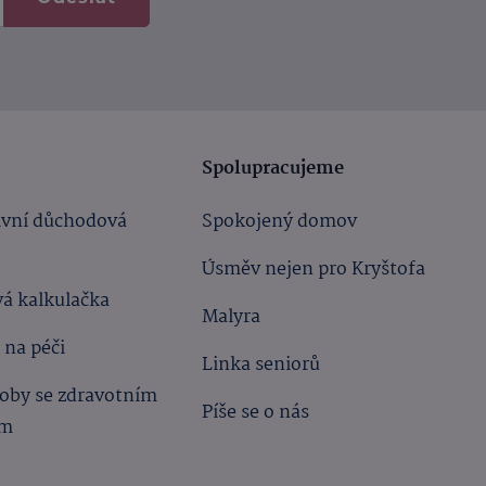
Spolupracujeme
ivní důchodová
Spokojený domov
Úsměv nejen pro Kryštofa
á kalkulačka
Malyra
 na péči
Linka seniorů
oby se zdravotním
Píše se o nás
ím