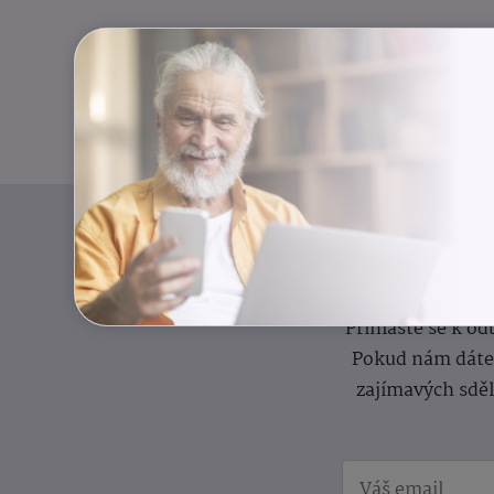
I
Přihlaste se k o
Pokud nám dáte s
zajímavých sdě