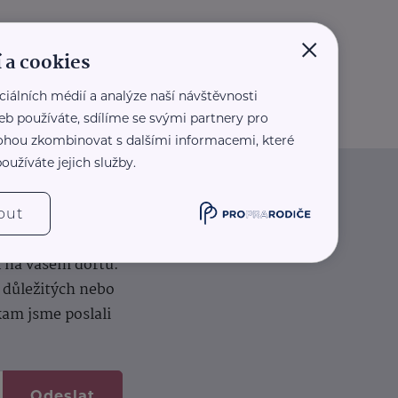
×
 a cookies
ciálních médií a analýze naší návštěvnosti
eb používáte, sdílíme se svými partnery pro
 mohou zkombinovat s dalšími informacemi, které
oužíváte jejich služby.
iče
out
k na vašem dortu.
í důležitých nebo
kam jsme poslali
Odeslat