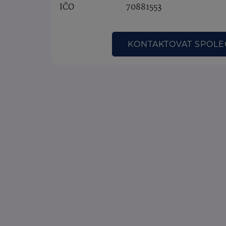
IČO
70881553
KONTAKTOVAT SPOL