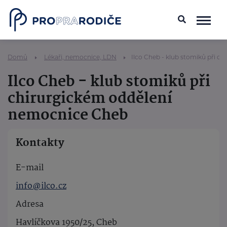
Domů
Lékaři, nemocnice, LDN
Ilco Cheb - klub stomiků při 
Ilco Cheb - klub stomiků při
chirurgickém oddělení
nemocnice Cheb
Kontakty
E-mail
info@ilco.cz
Adresa
Havlíčkova 1950/25, Cheb