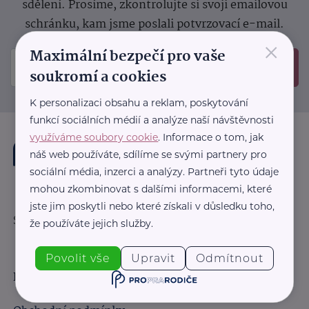
sdělení.
Prosíme, zkontrolujte si svoji emailovou
schránku, kam jsme poslali potvrzovací e-mail.
×
Maximální bezpečí pro vaše
Odeslat
soukromí a cookies
K personalizaci obsahu a reklam, poskytování
funkcí sociálních médií a analýze naší návštěvnosti
využíváme soubory cookie
. Informace o tom, jak
náš web používáte, sdílíme se svými partnery pro
sociální média, inzerci a analýzy. Partneři tyto údaje
mohou zkombinovat s dalšími informacemi, které
jste jim poskytli nebo které získali v důsledku toho,
Sledujte nás:
že používáte jejich služby.
Povolit vše
Upravit
Odmítnout
Důležité odkazy