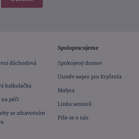
Spolupracujeme
ivní důchodová
Spokojený domov
Úsměv nejen pro Kryštofa
á kalkulačka
Malyra
 na péči
Linka seniorů
oby se zdravotním
Píše se o nás
ím