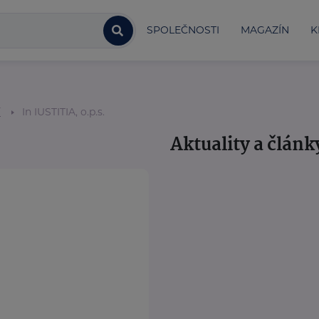
SPOLEČNOSTI
MAGAZÍN
K
í
In IUSTITIA, o.p.s.
Aktuality a článk