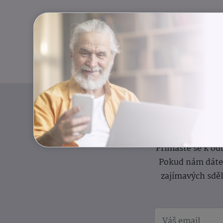
I
Přihlaste se k o
Pokud nám dáte s
zajímavých sdě