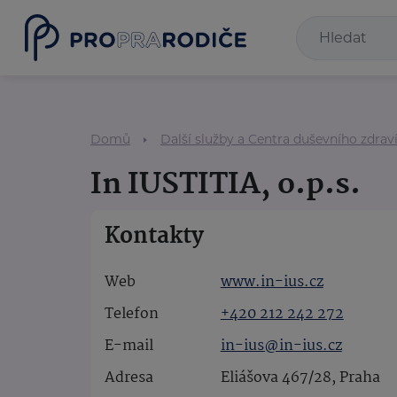
Domů
Další služby a Centra duševního zdrav
In IUSTITIA, o.p.s.
Kontakty
Web
www.in-ius.cz
Telefon
+420 212 242 272
E-mail
in-ius@in-ius.cz
Adresa
Eliášova 467/28, Praha