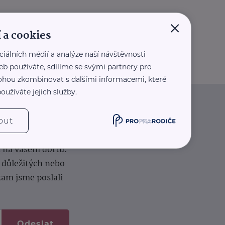
×
 a cookies
ciálních médií a analýze naší návštěvnosti
eb používáte, sdílíme se svými partnery pro
 mohou zkombinovat s dalšími informacemi, které
oužíváte jejich služby.
iče
out
k na vašem dortu.
í důležitých nebo
kam jsme poslali
Odeslat