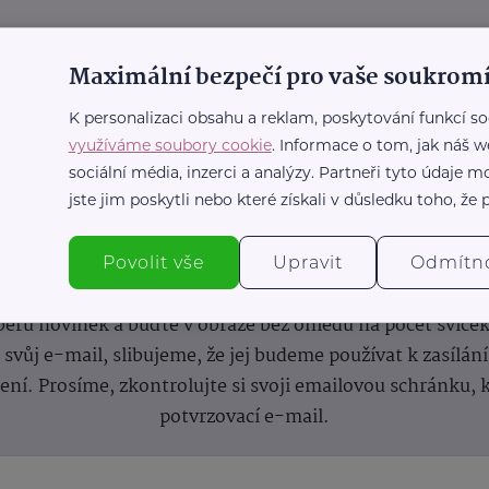
Maximální bezpečí pro vaše soukromí
K personalizaci obsahu a reklam, poskytování funkcí so
využíváme soubory cookie
. Informace o tom, jak náš w
sociální média, inzerci a analýzy. Partneři tyto údaje
jste jim poskytli nebo které získali v důsledku toho, že p
nformace
(nejen)
pro prarod
Povolit vše
Upravit
Odmítn
dběru novinek a buďte v obraze bez ohledu na počet svíče
vůj e-mail, slibujeme, že jej budeme používat k zasílán
lení.
Prosíme, zkontrolujte si svoji emailovou schránku, 
potvrzovací e-mail.