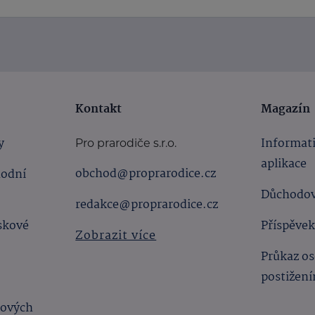
Kontakt
Magazín
y
Informat
Pro prarodiče s.r.o.
aplikace
obchod@proprarodice.cz
hodní
Důchodov
redakce@proprarodice.cz
skové
Příspěvek
Zobrazit více
Průkaz os
postižen
bových