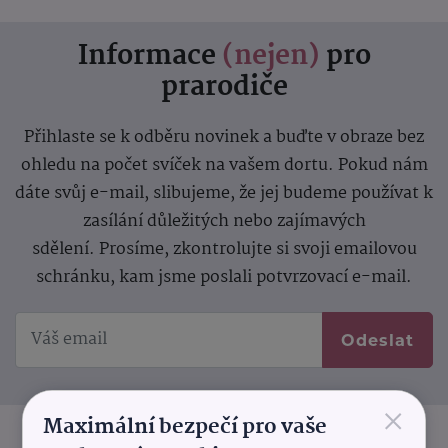
Informace
(nejen)
pro
prarodiče
Přihlaste se k odběru novinek a buďte v obraze bez
ohledu na počet svíček na vašem dortu. Pokud nám
dáte svůj e-mail, slibujeme, že jej budeme používat k
zasílání důležitých nebo zajímavých
sdělení.
Prosíme, zkontrolujte si svoji emailovou
schránku, kam jsme poslali potvrzovací e-mail.
Odeslat
×
Maximální bezpečí pro vaše