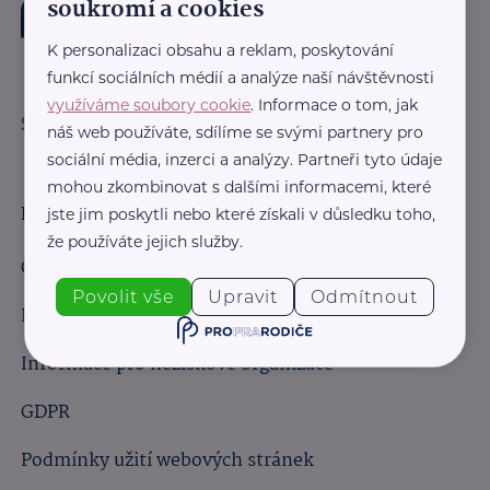
soukromí a cookies
K personalizaci obsahu a reklam, poskytování
funkcí sociálních médií a analýze naší návštěvnosti
využíváme soubory cookie
. Informace o tom, jak
Sledujte nás:
náš web používáte, sdílíme se svými partnery pro
sociální média, inzerci a analýzy. Partneři tyto údaje
mohou zkombinovat s dalšími informacemi, které
Důležité odkazy
jste jim poskytli nebo které získali v důsledku toho,
že používáte jejich služby.
Obchodní podmínky
Povolit vše
Upravit
Odmítnout
Informace pro obchodní partnery
Informace pro neziskové organizace
GDPR
Podmínky užití webových stránek