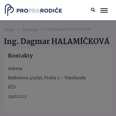
Domů
Cestování
Ing. Dagmar HALAMÍČKOVÁ
Ing. Dagmar HALAMÍČKOVÁ
Kontakty
Adresa
Balbínova 411/30, Praha 2 - Vinohrady
IČO
13102222