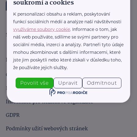
soukromí a cookies
K personalizaci obsahu a reklam, poskytování
funkcí sociálních médií a analýze naší návštěvnosti
využíváme soubory cookie
. Informace o tom, jak
Sledujte nás:
náš web používáte, sdílíme se svými partnery pro
sociální média, inzerci a analýzy. Partneři tyto údaje
mohou zkombinovat s dalšími informacemi, které
Důležité odkazy
jste jim poskytli nebo které získali v důsledku toho,
že používáte jejich služby.
Obchodní podmínky
Povolit vše
Upravit
Odmítnout
Informace pro obchodní partnery
Informace pro neziskové organizace
GDPR
Podmínky užití webových stránek