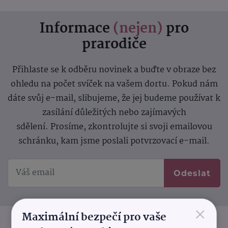
Informace
(nejen)
pro
prarodiče
Přihlaste se k odběru novinek a buďte v obraze bez
ohledu na počet svíček na vašem dortu. Pokud nám
dáte svůj e-mail, slibujeme, že jej budeme používat k
zasílání důležitých nebo zajímavých
sdělení.
Prosíme, zkontrolujte si svoji emailovou
schránku, kam jsme poslali potvrzovací e-mail.
Odeslat
×
Maximální bezpečí pro vaše