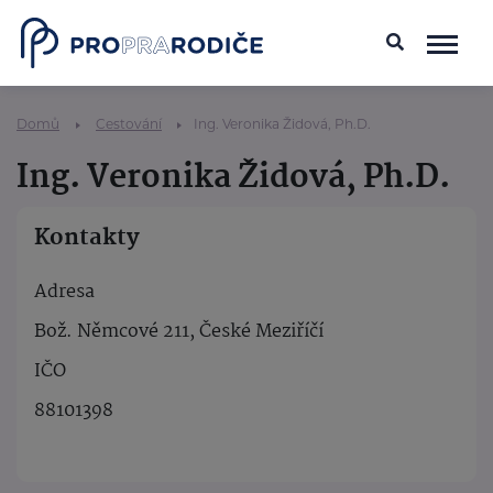
Domů
Cestování
Ing. Veronika Židová, Ph.D.
Ing. Veronika Židová, Ph.D.
Kontakty
Adresa
Bož. Němcové 211, České Meziříčí
IČO
88101398