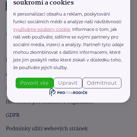
soukromí a cookies
K personalizaci obsahu a reklam, poskytování
funkcí sociálních médií a analýze naší návštěvnosti
využíváme soubory cookie
. Informace o tom, jak
Sledujte nás:
náš web používáte, sdílíme se svými partnery pro
sociální média, inzerci a analýzy. Partneři tyto údaje
mohou zkombinovat s dalšími informacemi, které
Důležité odkazy
jste jim poskytli nebo které získali v důsledku toho,
že používáte jejich služby.
Obchodní podmínky
Povolit vše
Upravit
Odmítnout
Informace pro obchodní partnery
Informace pro neziskové organizace
GDPR
Podmínky užití webových stránek