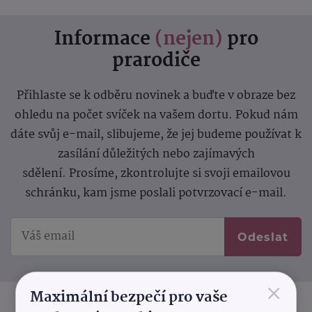
Informace
(nejen)
pro
prarodiče
Přihlaste se k odběru novinek a buďte v obraze bez
ohledu na počet svíček na vašem dortu. Pokud nám
dáte svůj e-mail, slibujeme, že jej budeme používat k
zasílání důležitých nebo zajímavých
sdělení.
Prosíme, zkontrolujte si svoji emailovou
schránku, kam jsme poslali potvrzovací e-mail.
Odeslat
×
Maximální bezpečí pro vaše