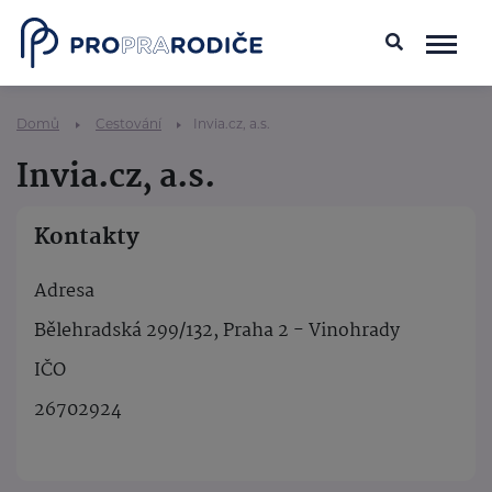
Domů
Cestování
Invia.cz, a.s.
Invia.cz, a.s.
Kontakty
Adresa
Bělehradská 299/132, Praha 2 - Vinohrady
IČO
26702924