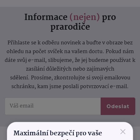
Informace
(nejen)
pro
prarodiče
Přihlaste se k odběru novinek a buďte v obraze bez
ohledu na počet svíček na vašem dortu. Pokud nám
dáte svůj e-mail, slibujeme, že jej budeme používat k
zasílání důležitých nebo zajímavých
sdělení.
Prosíme, zkontrolujte si svoji emailovou
schránku, kam jsme poslali potvrzovací e-mail.
Odeslat
×
Maximální bezpečí pro vaše