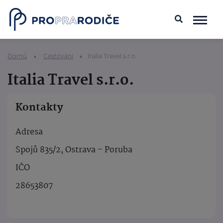
Domů
Cestování
Italia Travel s.r.o.
Italia Travel s.r.o.
Kontakty
Adresa
Spojů 835/2, Ostrava - Poruba
IČO
28653807