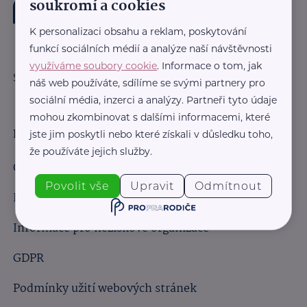
soukromí a cookies
K personalizaci obsahu a reklam, poskytování
funkcí sociálních médií a analýze naší návštěvnosti
využíváme soubory cookie
. Informace o tom, jak
Sledujte nás:
náš web používáte, sdílíme se svými partnery pro
sociální média, inzerci a analýzy. Partneři tyto údaje
mohou zkombinovat s dalšími informacemi, které
Důležité odkazy
jste jim poskytli nebo které získali v důsledku toho,
že používáte jejich služby.
Obchodní podmínky
Povolit vše
Upravit
Odmítnout
Informace pro obchodní partnery
Informace pro neziskové organizace
GDPR
Podmínky užití webových stránek