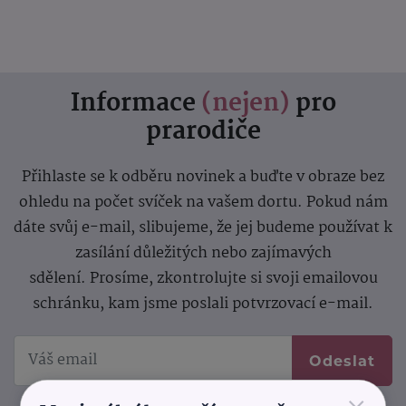
Informace
(nejen)
pro
prarodiče
Přihlaste se k odběru novinek a buďte v obraze bez
ohledu na počet svíček na vašem dortu. Pokud nám
dáte svůj e-mail, slibujeme, že jej budeme používat k
zasílání důležitých nebo zajímavých
sdělení.
Prosíme, zkontrolujte si svoji emailovou
schránku, kam jsme poslali potvrzovací e-mail.
Odeslat