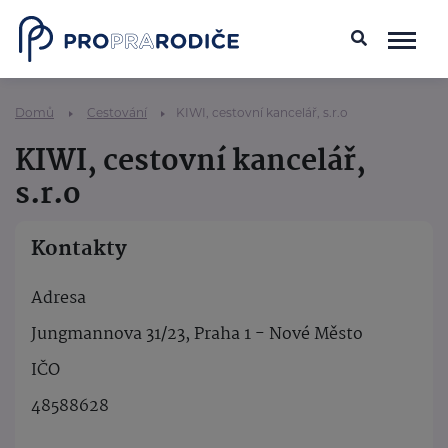
Domů
Cestování
KIWI, cestovní kancelář, s.r.o
KIWI, cestovní kancelář,
s.r.o
Kontakty
Adresa
Jungmannova 31/23, Praha 1 - Nové Město
IČO
48588628