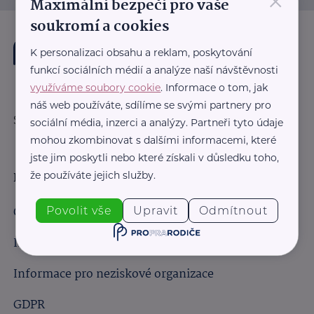
×
Maximální bezpečí pro vaše
soukromí a cookies
K personalizaci obsahu a reklam, poskytování
funkcí sociálních médií a analýze naší návštěvnosti
využíváme soubory cookie
. Informace o tom, jak
náš web používáte, sdílíme se svými partnery pro
Sledujte nás:
sociální média, inzerci a analýzy. Partneři tyto údaje
mohou zkombinovat s dalšími informacemi, které
jste jim poskytli nebo které získali v důsledku toho,
že používáte jejich služby.
Důležité odkazy
Obchodní podmínky
Povolit vše
Upravit
Odmítnout
Informace pro obchodní partnery
Informace pro neziskové organizace
GDPR