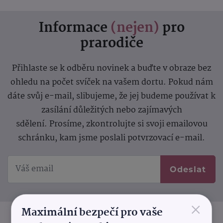
Informace
(nejen)
pro
prarodiče
Přihlaste se k odběru novinek a buďte v obraze bez
ohledu na počet svíček na vašem dortu. Pokud nám
dáte svůj e-mail, slibujeme, že jej budeme používat k
zasílání důležitých nebo zajímavých
sdělení.
Prosíme, zkontrolujte si svoji emailovou
schránku, kam jsme poslali potvrzovací e-mail.
Odeslat
×
Maximální bezpečí pro vaše