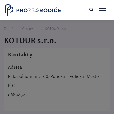
Domů
Cestování
KOTOUR s.r.o.
KOTOUR s.r.o.
Kontakty
Adresa
Palackého nám. 160, Polička - Polička-Město
IČO
06808522