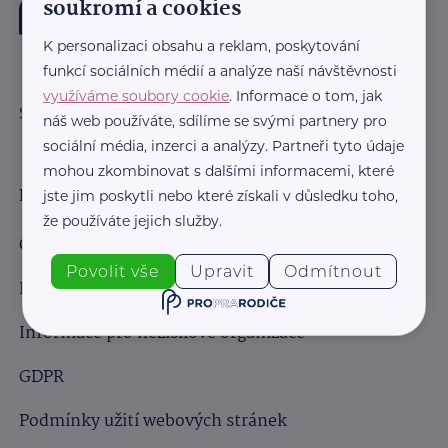
soukromí a cookies
K personalizaci obsahu a reklam, poskytování
funkcí sociálních médií a analýze naší návštěvnosti
využíváme soubory cookie
. Informace o tom, jak
Sledujte nás:
náš web používáte, sdílíme se svými partnery pro
sociální média, inzerci a analýzy. Partneři tyto údaje
mohou zkombinovat s dalšími informacemi, které
Důležité odkazy
jste jim poskytli nebo které získali v důsledku toho,
že používáte jejich služby.
Obchodní podmínky
Povolit vše
Upravit
Odmítnout
Informace pro obchodní partnery
Informace pro neziskové organizace
GDPR
Podmínky užití webových stránek