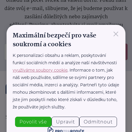
ohledu na počet svíček na vašem dortu. Pokud nám
dáte svůj e-mail, slibujeme, že jej budeme používat k
zasílání důležitých nebo zajímavých
sdělení.
Prosíme, zkontrolujte si svoji emailovou
×
schránku, kam jsme poslali potvrzovací e-mail.
Maximální bezpečí pro vaše
soukromí a cookies
Odeslat
K personalizaci obsahu a reklam, poskytování
funkcí sociálních médií a analýze naší návštěvnosti
využíváme soubory cookie
. Informace o tom, jak
náš web používáte, sdílíme se svými partnery pro
sociální média, inzerci a analýzy. Partneři tyto údaje
mohou zkombinovat s dalšími informacemi, které
jste jim poskytli nebo které získali v důsledku toho,
že používáte jejich služby.
Sledujte nás:
Povolit vše
Upravit
Odmítnout