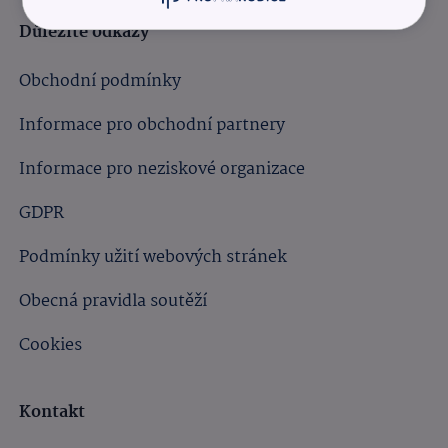
Důležité odkazy
Obchodní podmínky
Informace pro obchodní partnery
Informace pro neziskové organizace
GDPR
Podmínky užití webových stránek
Obecná pravidla soutěží
Cookies
Kontakt