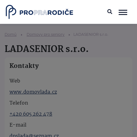
Domů
Domovy pro seniory
LADASENIOR s.r.o.
LADASENIOR s.r.o.
Kontakty
Web
www.domovlada.cz
Telefon
+420 605 262 478
E-mail
dpslada@seznam.cz