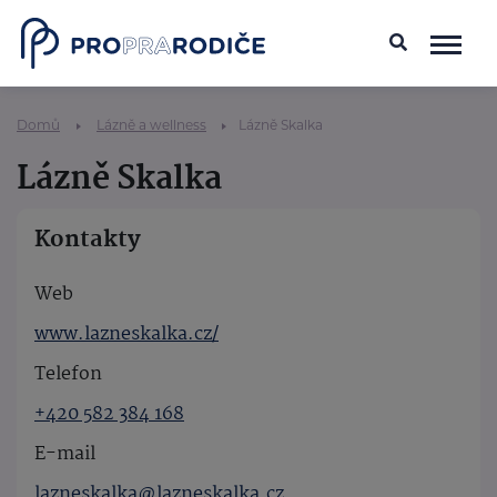
Domů
Lázně a wellness
Lázně Skalka
Lázně Skalka
Kontakty
Web
www.lazneskalka.cz/
Telefon
+420 582 384 168
E-mail
lazneskalka@lazneskalka.cz