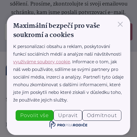
sdělení.
Prosíme, zkontrolujte si svoji emailovou
schránku, kam jsme poslali potvrzovací e-mail.
×
Maximální bezpečí pro vaše
Odeslat
soukromí a cookies
K personalizaci obsahu a reklam, poskytování
funkcí sociálních médií a analýze naší návštěvnosti
využíváme soubory cookie
. Informace o tom, jak
náš web používáte, sdílíme se svými partnery pro
sociální média, inzerci a analýzy. Partneři tyto údaje
mohou zkombinovat s dalšími informacemi, které
jste jim poskytli nebo které získali v důsledku toho,
Sledujte nás:
že používáte jejich služby.
Povolit vše
Upravit
Odmítnout
Důležité odkazy