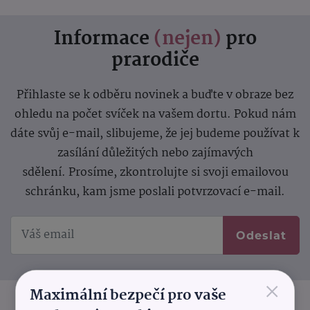
Informace
(nejen)
pro
prarodiče
Přihlaste se k odběru novinek a buďte v obraze bez
ohledu na počet svíček na vašem dortu. Pokud nám
dáte svůj e-mail, slibujeme, že jej budeme používat k
zasílání důležitých nebo zajímavých
sdělení.
Prosíme, zkontrolujte si svoji emailovou
schránku, kam jsme poslali potvrzovací e-mail.
Odeslat
×
Maximální bezpečí pro vaše