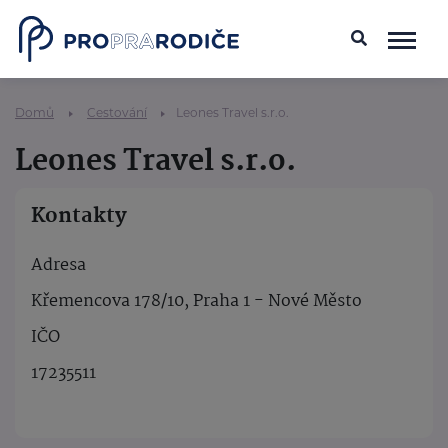
Domů
Cestování
Leones Travel s.r.o.
Leones Travel s.r.o.
Kontakty
Adresa
Křemencova 178/10, Praha 1 - Nové Město
IČO
17235511