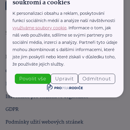
soukromí a cookies
K personalizaci obsahu a reklam, poskytování
funkcí sociálních médií a analýze naší návštěvnosti
využíváme soubory cookie
. Informace o tom, jak
Sledujte nás:
náš web používáte, sdílíme se svými partnery pro
sociální média, inzerci a analýzy. Partneři tyto údaje
mohou zkombinovat s dalšími informacemi, které
Důležité odkazy
jste jim poskytli nebo které získali v důsledku toho,
že používáte jejich služby.
Obchodní podmínky
Povolit vše
Upravit
Odmítnout
Informace pro obchodní partnery
Informace pro neziskové organizace
GDPR
Podmínky užití webových stránek