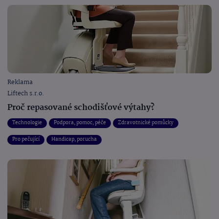
Reklama
Liftech s.r.o.
Proč repasované schodišťové výtahy?
Technologie
Podpora, pomoc, péče
Zdravotnické pomůcky
Pro pečující
Handicap, porucha