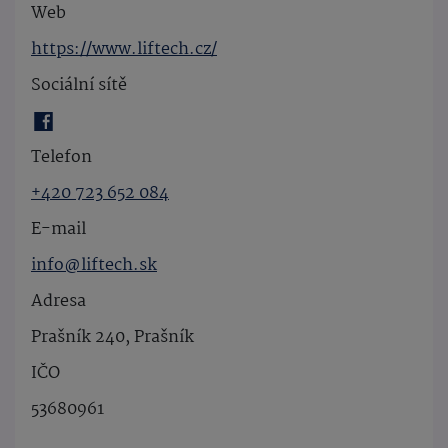
Web
https://www.liftech.cz/
Sociální sítě
Telefon
+420 723 652 084
E-mail
info@liftech.sk
Adresa
Prašník 240, Prašník
IČO
53680961