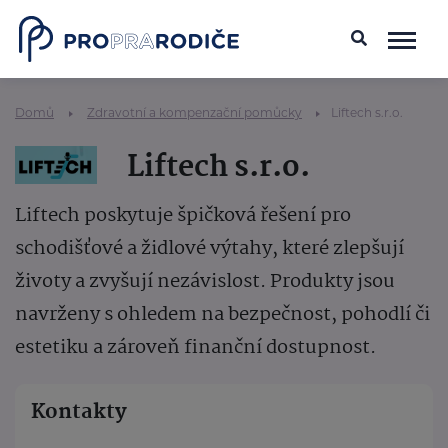
Domů
Zdravotní a kompenzační pomůcky
Liftech s.r.o.
Liftech s.r.o.
Liftech poskytuje špičková řešení pro
schodišťové a židlové výtahy, které zlepšují
životy a zvyšují nezávislost. Produkty jsou
navrženy s ohledem na bezpečnost, pohodlí či
estetiku a zároveň finanční dostupnost.
Kontakty