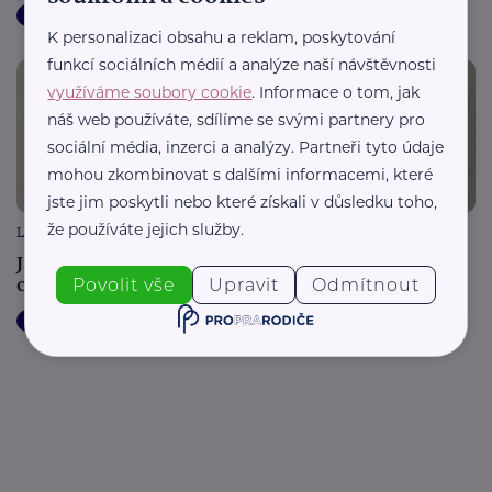
Handicap, porucha
Technologie
K personalizaci obsahu a reklam, poskytování
funkcí sociálních médií a analýze naší návštěvnosti
využíváme soubory cookie
. Informace o tom, jak
náš web používáte, sdílíme se svými partnery pro
sociální média, inzerci a analýzy. Partneři tyto údaje
mohou zkombinovat s dalšími informacemi, které
jste jim poskytli nebo které získali v důsledku toho,
že používáte jejich služby.
Liftech s.r.o.
Jak správně vybrat zánovní schodišťový výtah a na
co si dát pozor?
Povolit vše
Upravit
Odmítnout
Handicap, porucha
Podpora, pomoc, péče
Technologie
Pro pečující