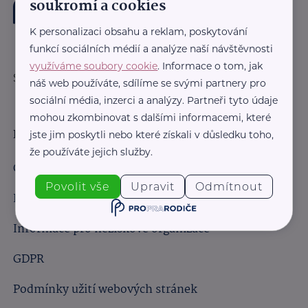
soukromí a cookies
K personalizaci obsahu a reklam, poskytování
funkcí sociálních médií a analýze naší návštěvnosti
využíváme soubory cookie
. Informace o tom, jak
Sledujte nás:
náš web používáte, sdílíme se svými partnery pro
sociální média, inzerci a analýzy. Partneři tyto údaje
mohou zkombinovat s dalšími informacemi, které
Důležité odkazy
jste jim poskytli nebo které získali v důsledku toho,
že používáte jejich služby.
Obchodní podmínky
Povolit vše
Upravit
Odmítnout
Informace pro obchodní partnery
Informace pro neziskové organizace
GDPR
Podmínky užití webových stránek