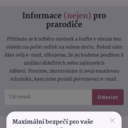
Informace
(nejen)
pro
prarodiče
Přihlaste se k odběru novinek a buďte v obraze bez
ohledu na počet svíček na vašem dortu. Pokud nám
dáte svůj e-mail, slibujeme, že jej budeme používat k
zasílání důležitých nebo zajímavých
sdělení.
Prosíme, zkontrolujte si svoji emailovou
schránku, kam jsme poslali potvrzovací e-mail.
Odeslat
×
Maximální bezpečí pro vaše