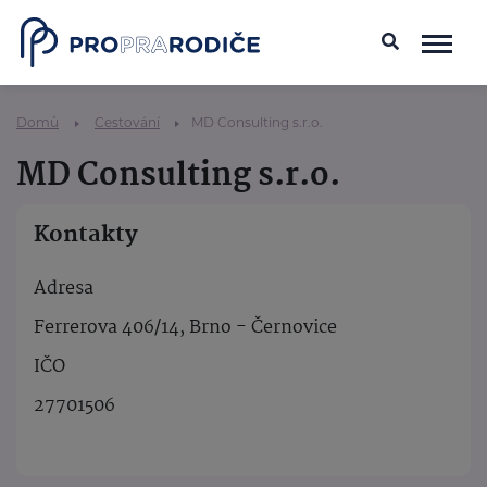
Domů
Cestování
MD Consulting s.r.o.
MD Consulting s.r.o.
Kontakty
Adresa
Ferrerova 406/14, Brno - Černovice
IČO
27701506