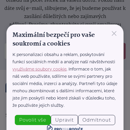
ohledu na počet svíček na vašem dortu. Pokud nám
dáte svůj e-mail, slibujeme, že jej budeme používat k
zasílání důležitých nebo zajímavých
sdělení.
Prosíme, zkontrolujte si svoji emailovou
×
schránku, kam jsme poslali potvrzovací e-mail.
Maximální bezpečí pro vaše
soukromí a cookies
Odeslat
K personalizaci obsahu a reklam, poskytování
funkcí sociálních médií a analýze naší návštěvnosti
využíváme soubory cookie
. Informace o tom, jak
náš web používáte, sdílíme se svými partnery pro
sociální média, inzerci a analýzy. Partneři tyto údaje
mohou zkombinovat s dalšími informacemi, které
jste jim poskytli nebo které získali v důsledku toho,
že používáte jejich služby.
Sledujte nás:
Povolit vše
Upravit
Odmítnout