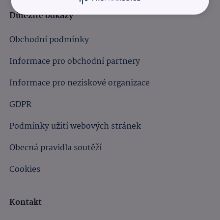
Důležité odkazy
Obchodní podmínky
Informace pro obchodní partnery
Informace pro neziskové organizace
GDPR
Podmínky užití webových stránek
Obecná pravidla soutěží
Cookies
Kontakt