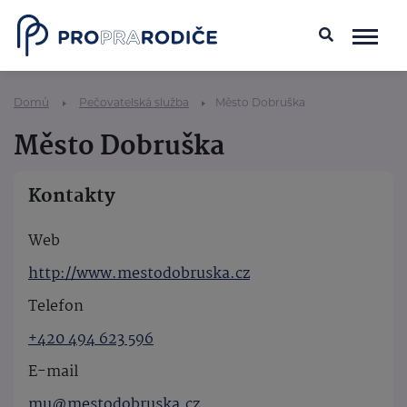
Domů
Pečovatelská služba
Město Dobruška
Město Dobruška
Kontakty
Web
http://www.mestodobruska.cz
Telefon
+420 494 623 596
E-mail
mu@mestodobruska.cz