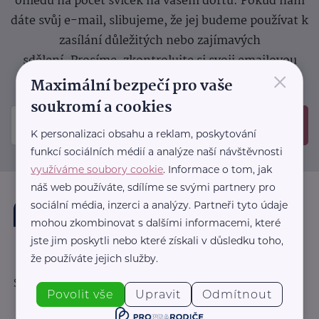
ohledu na počet svíček na vašem dortu. Pokud nám
dáte svůj e-mail, slibujeme, že jej budeme používat k
zasílání důležitých nebo zajímavých
sdělení.
Prosíme, zkontrolujte si svoji emailovou
×
schránku, kam jsme poslali potvrzovací e-mail.
Maximální bezpečí pro vaše
soukromí a cookies
Odeslat
K personalizaci obsahu a reklam, poskytování
funkcí sociálních médií a analýze naší návštěvnosti
využíváme soubory cookie
. Informace o tom, jak
náš web používáte, sdílíme se svými partnery pro
sociální média, inzerci a analýzy. Partneři tyto údaje
mohou zkombinovat s dalšími informacemi, které
jste jim poskytli nebo které získali v důsledku toho,
že používáte jejich služby.
Sledujte nás:
Povolit vše
Upravit
Odmítnout