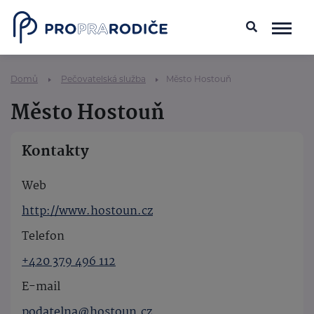
Domů
Pečovatelská služba
Město Hostouň
Město Hostouň
Kontakty
Web
http://www.hostoun.cz
Telefon
+420 379 496 112
E-mail
podatelna@hostoun.cz