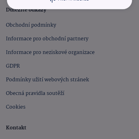
Důležité odkazy
Obchodní podmínky
Informace pro obchodní partnery
Informace pro neziskové organizace
GDPR
Podmínky užití webových stránek
Obecná pravidla soutěží
Cookies
Kontakt