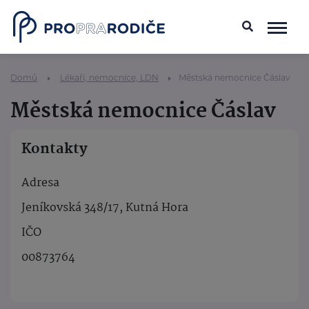
Domů
Lékaři, nemocnice, LDN
Městská nemocnice Čáslav
Městská nemocnice Čáslav
Kontakty
Adresa
Jeníkovská 348/17, Kutná Hora
IČO
00873764