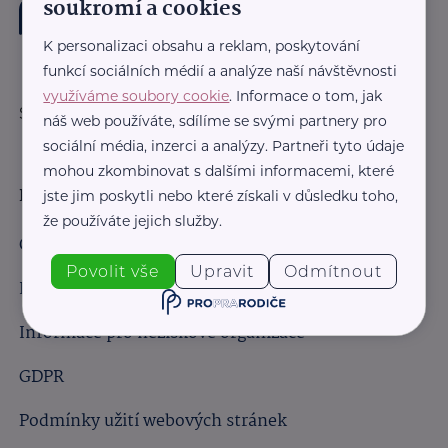
soukromí a cookies
K personalizaci obsahu a reklam, poskytování
funkcí sociálních médií a analýze naší návštěvnosti
využíváme soubory cookie
. Informace o tom, jak
Sledujte nás:
náš web používáte, sdílíme se svými partnery pro
sociální média, inzerci a analýzy. Partneři tyto údaje
mohou zkombinovat s dalšími informacemi, které
Důležité odkazy
jste jim poskytli nebo které získali v důsledku toho,
že používáte jejich služby.
Obchodní podmínky
Povolit vše
Upravit
Odmítnout
Informace pro obchodní partnery
Informace pro neziskové organizace
GDPR
Podmínky užití webových stránek