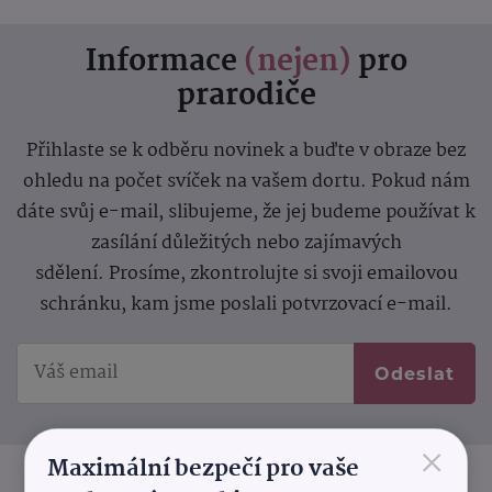
Informace
(nejen)
pro
prarodiče
Přihlaste se k odběru novinek a buďte v obraze bez
ohledu na počet svíček na vašem dortu. Pokud nám
dáte svůj e-mail, slibujeme, že jej budeme používat k
zasílání důležitých nebo zajímavých
sdělení.
Prosíme, zkontrolujte si svoji emailovou
schránku, kam jsme poslali potvrzovací e-mail.
Odeslat
×
Maximální bezpečí pro vaše