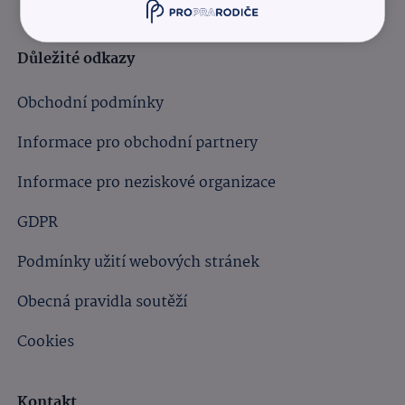
Důležité odkazy
Obchodní podmínky
Informace pro obchodní partnery
Informace pro neziskové organizace
GDPR
Podmínky užití webových stránek
Obecná pravidla soutěží
Cookies
Kontakt