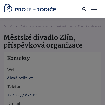
Domů
Aktivity pro seniory
Městské divadlo Zlín, příspěvková o
Městské divadlo Zlín,
příspěvková organizace
Kontakty
Web
divadlozlin.cz
Telefon
+420 577 636 111
E-mail