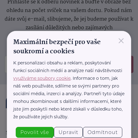
Přihlaste se k odběru novinek a buďte v obraze bez
ohledu na počet svíček na vašem dortu. Pokud nám
dáte svůj e-mail, slibujeme, že jej budeme používat k
zasílání důležitých nebo zajímavých
×
sdělení.
Prosíme, zkontrolujte si svoji emailovou
Maximální bezpečí pro vaše
schránku, kam jsme poslali potvrzovací e-mail.
soukromí a cookies
K personalizaci obsahu a reklam, poskytování
Odeslat
funkcí sociálních médií a analýze naší návštěvnosti
využíváme soubory cookie
. Informace o tom, jak
náš web používáte, sdílíme se svými partnery pro
sociální média, inzerci a analýzy. Partneři tyto údaje
mohou zkombinovat s dalšími informacemi, které
jste jim poskytli nebo které získali v důsledku toho,
že používáte jejich služby.
Povolit vše
Upravit
Odmítnout
Sledujte nás: