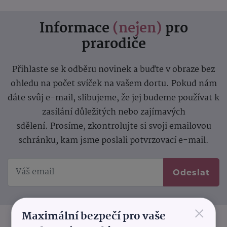
Informace
(nejen)
pro
prarodiče
Přihlaste se k odběru novinek a buďte v obraze bez
ohledu na počet svíček na vašem dortu. Pokud nám
dáte svůj e-mail, slibujeme, že jej budeme používat k
zasílání důležitých nebo zajímavých
sdělení.
Prosíme, zkontrolujte si svoji emailovou
schránku, kam jsme poslali potvrzovací e-mail.
Odeslat
×
Maximální bezpečí pro vaše