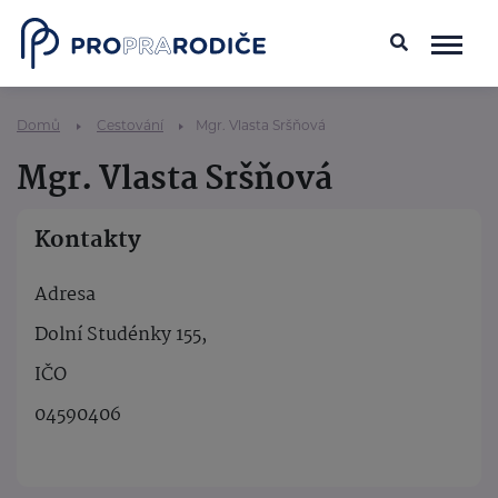
Domů
Cestování
Mgr. Vlasta Sršňová
Mgr. Vlasta Sršňová
Kontakty
Adresa
Dolní Studénky 155,
IČO
04590406