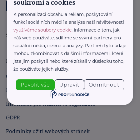
soukromí a cookies
K personalizaci obsahu a reklam, poskytování
funkcí sociálních médií a analýze naší návštěvnosti
využíváme soubory cookie
. Informace o tom, jak
Sledujte nás:
náš web používáte, sdílíme se svými partnery pro
sociální média, inzerci a analýzy. Partneři tyto údaje
mohou zkombinovat s dalšími informacemi, které
Důležité odkazy
jste jim poskytli nebo které získali v důsledku toho,
že používáte jejich služby.
Obchodní podmínky
Povolit vše
Upravit
Odmítnout
Informace pro obchodní partnery
Informace pro neziskové organizace
GDPR
Podmínky užití webových stránek