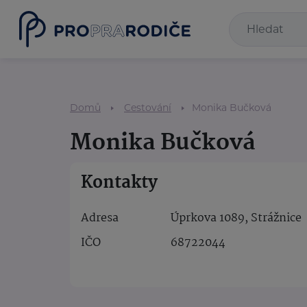
Domů
Cestování
Monika Bučková
Monika Bučková
Kontakty
Adresa
Úprkova 1089, Strážnice
IČO
68722044