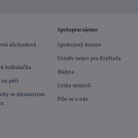
Spolupracujeme
ivní důchodová
Spokojený domov
Úsměv nejen pro Kryštofa
á kalkulačka
Malyra
 na péči
Linka seniorů
oby se zdravotním
Píše se o nás
ím