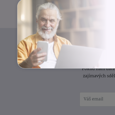
I
Přihlaste se k o
Pokud nám dáte s
zajímavých sdě