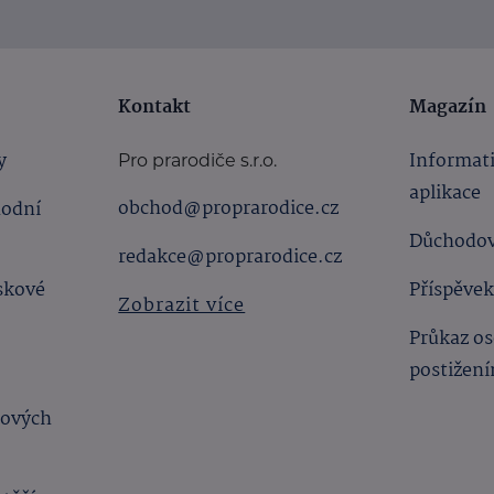
Kontakt
Magazín
y
Informat
Pro prarodiče s.r.o.
aplikace
obchod@proprarodice.cz
hodní
Důchodov
redakce@proprarodice.cz
skové
Příspěvek
Zobrazit více
Průkaz os
postižen
bových