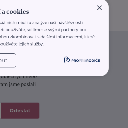
×
 a cookies
ciálních médií a analýze naší návštěvnosti
eb používáte, sdílíme se svými partnery pro
 mohou zkombinovat s dalšími informacemi, které
oužíváte jejich služby.
iče
out
k na vašem dortu.
í důležitých nebo
kam jsme poslali
Odeslat