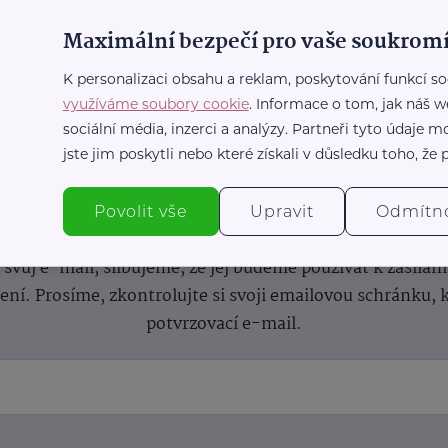
Maximální bezpečí pro vaše soukromí
K personalizaci obsahu a reklam, poskytování funkcí so
využíváme soubory cookie
. Informace o tom, jak náš w
sociální média, inzerci a analýzy. Partneři tyto údaje
jste jim poskytli nebo které získali v důsledku toho, že p
nformace
(nejen)
pro prarod
Povolit vše
Upravit
Odmítn
dběru novinek a buďte v obraze bez ohledu na počet svíče
vůj e-mail, slibujeme, že jej budeme používat k zasílán
lení.
Prosíme, zkontrolujte si svoji emailovou schránku, 
potvrzovací e-mail.