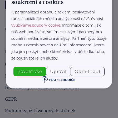
soukromí a cookies
K personalizaci obsahu a reklam, poskytování
funkcí sociálních médií a analýze naší návštěvnosti
využíváme soubory cookie
. Informace o tom, jak
Sledujte nás:
náš web používáte, sdílíme se svými partnery pro
sociální média, inzerci a analýzy. Partneři tyto údaje
mohou zkombinovat s dalšími informacemi, které
Důležité odkazy
jste jim poskytli nebo které získali v důsledku toho,
že používáte jejich služby.
Obchodní podmínky
Povolit vše
Upravit
Odmítnout
Informace pro obchodní partnery
Informace pro neziskové organizace
GDPR
Podmínky užití webových stránek