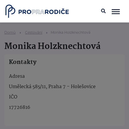
Domů
Cestování
Monika Holzknechtová
Monika Holzknechtová
Kontakty
Adresa
Umělecká 585/11, Praha 7 - Holešovice
IČO
17726816