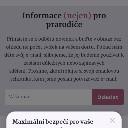
Informace
(nejen)
pro
prarodiče
Přihlaste se k odběru novinek a buďte v obraze bez
ohledu na počet svíček na vašem dortu. Pokud nám
dáte svůj e-mail, slibujeme, že jej budeme používat k
zasílání důležitých nebo zajímavých
sdělení.
Prosíme, zkontrolujte si svoji emailovou
schránku, kam jsme poslali potvrzovací e-mail.
Odeslat
×
Maximální bezpečí pro vaše