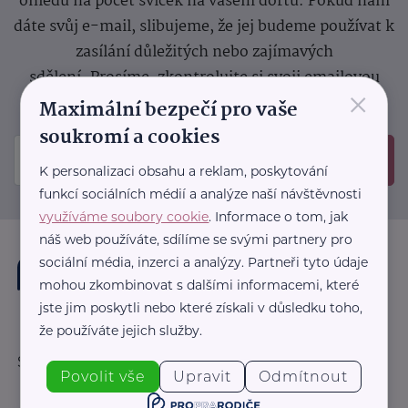
ohledu na počet svíček na vašem dortu. Pokud nám
dáte svůj e-mail, slibujeme, že jej budeme používat k
zasílání důležitých nebo zajímavých
sdělení.
Prosíme, zkontrolujte si svoji emailovou
×
schránku, kam jsme poslali potvrzovací e-mail.
Maximální bezpečí pro vaše
soukromí a cookies
Odeslat
K personalizaci obsahu a reklam, poskytování
funkcí sociálních médií a analýze naší návštěvnosti
využíváme soubory cookie
. Informace o tom, jak
náš web používáte, sdílíme se svými partnery pro
sociální média, inzerci a analýzy. Partneři tyto údaje
mohou zkombinovat s dalšími informacemi, které
jste jim poskytli nebo které získali v důsledku toho,
že používáte jejich služby.
Sledujte nás:
Povolit vše
Upravit
Odmítnout