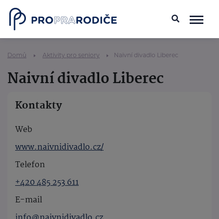
Domů
Aktivity pro seniory
Naivní divadlo Liberec
Naivní divadlo Liberec
Kontakty
Web
www.naivnidivadlo.cz/
Telefon
+420 485 253 611
E-mail
info@naivnidivadlo.cz