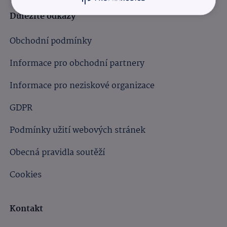
Důležité odkazy
Obchodní podmínky
Informace pro obchodní partnery
Informace pro neziskové organizace
GDPR
Podmínky užití webových stránek
Obecná pravidla soutěží
Cookies
Kontakt