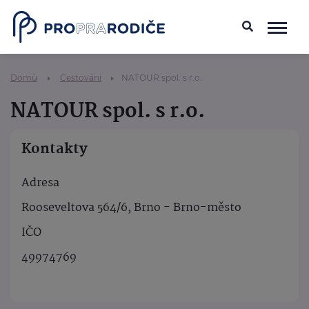
Domů
Cestování
NATOUR spol. s r.o.
NATOUR spol. s r.o.
Kontakty
Adresa
Rooseveltova 564/6, Brno - Brno-město
IČO
49974769