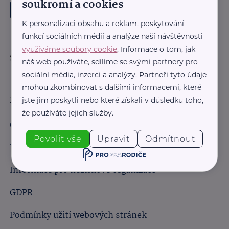
soukromí a cookies
K personalizaci obsahu a reklam, poskytování
funkcí sociálních médií a analýze naší návštěvnosti
využíváme soubory cookie
. Informace o tom, jak
Sledujte nás:
náš web používáte, sdílíme se svými partnery pro
sociální média, inzerci a analýzy. Partneři tyto údaje
mohou zkombinovat s dalšími informacemi, které
Důležité odkazy
jste jim poskytli nebo které získali v důsledku toho,
že používáte jejich služby.
Obchodní podmínky
Povolit vše
Upravit
Odmítnout
Informace pro obchodní partnery
Informace pro neziskové organizace
GDPR
Podmínky užití webových stránek