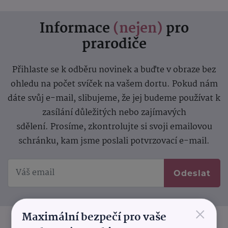
Informace
(nejen)
pro
prarodiče
Přihlaste se k odběru novinek a buďte v obraze bez
ohledu na počet svíček na vašem dortu. Pokud nám
dáte svůj e-mail, slibujeme, že jej budeme používat k
zasílání důležitých nebo zajímavých
sdělení.
Prosíme, zkontrolujte si svoji emailovou
schránku, kam jsme poslali potvrzovací e-mail.
Odeslat
×
Maximální bezpečí pro vaše