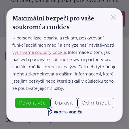
schránku, kam jsme poslali potvrzovací e-mail.
×
Maximální bezpečí pro vaše
Odeslat
soukromí a cookies
K personalizaci obsahu a reklam, poskytování
funkcí sociálních médií a analýze naší návštěvnosti
využíváme soubory cookie
. Informace o tom, jak
náš web používáte, sdílíme se svými partnery pro
sociální média, inzerci a analýzy. Partneři tyto údaje
mohou zkombinovat s dalšími informacemi, které
jste jim poskytli nebo které získali v důsledku toho,
Sledujte nás:
že používáte jejich služby.
Povolit vše
Upravit
Odmítnout
Důležité odkazy
Obchodní podmínky