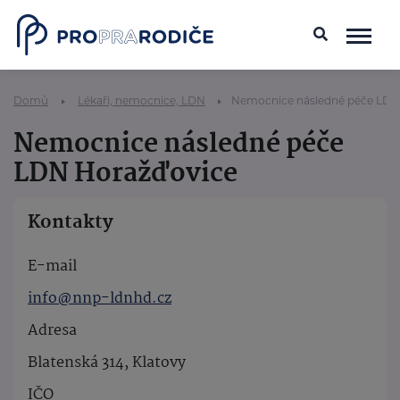
Domů
Lékaři, nemocnice, LDN
Nemocnice následné péče LDN
Nemocnice následné péče
LDN Horažďovice
Kontakty
E-mail
info@nnp-ldnhd.cz
Adresa
Blatenská 314, Klatovy
IČO