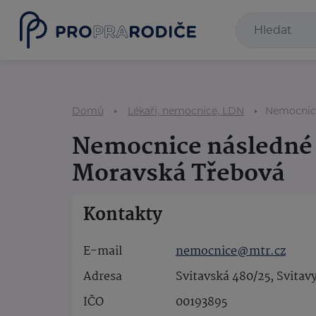
Domů
Lékaři, nemocnice, LDN
Nemocnice
Nemocnice následné
Moravská Třebová
Kontakty
E-mail
nemocnice@mtr.cz
Adresa
Svitavská 480/25, Svitav
IČO
00193895