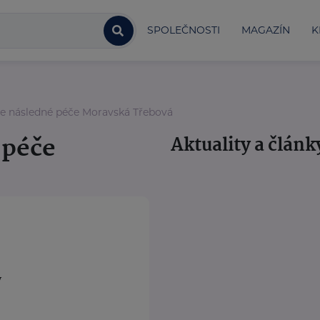
SPOLEČNOSTI
MAGAZÍN
K
 následné péče Moravská Třebová
 péče
Aktuality a článk
y