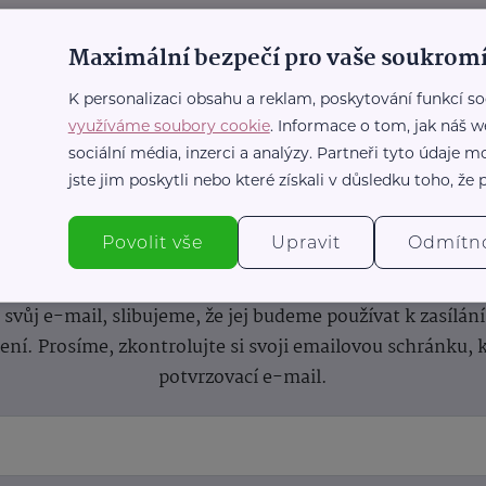
Maximální bezpečí pro vaše soukromí
K personalizaci obsahu a reklam, poskytování funkcí so
využíváme soubory cookie
. Informace o tom, jak náš w
sociální média, inzerci a analýzy. Partneři tyto údaje
jste jim poskytli nebo které získali v důsledku toho, že p
nformace
(nejen)
pro prarod
Povolit vše
Upravit
Odmítn
dběru novinek a buďte v obraze bez ohledu na počet svíče
vůj e-mail, slibujeme, že jej budeme používat k zasílán
lení.
Prosíme, zkontrolujte si svoji emailovou schránku, 
potvrzovací e-mail.