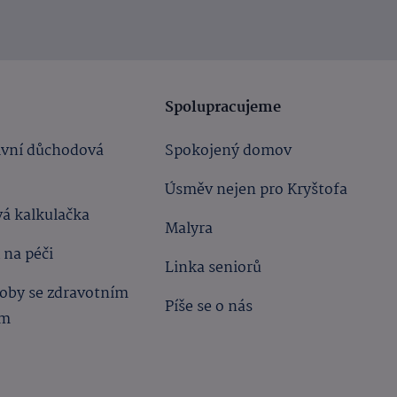
Spolupracujeme
ivní důchodová
Spokojený domov
Úsměv nejen pro Kryštofa
á kalkulačka
Malyra
 na péči
Linka seniorů
oby se zdravotním
Píše se o nás
ím