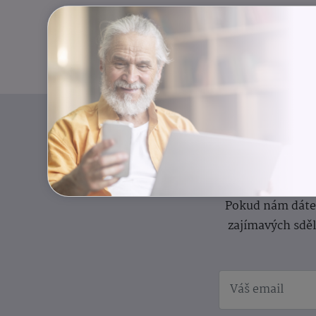
I
Přihlaste se k o
Pokud nám dáte s
zajímavých sdě