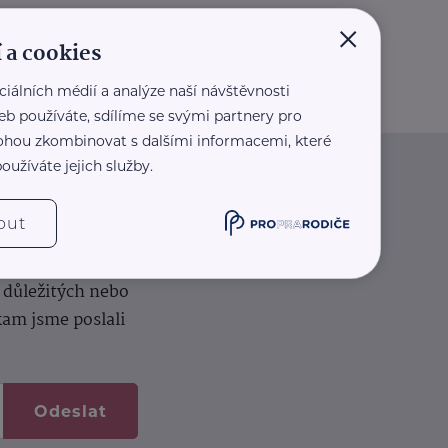
×
 a cookies
ciálních médií a analýze naší návštěvnosti
eb používáte, sdílíme se svými partnery pro
 mohou zkombinovat s dalšími informacemi, které
oužíváte jejich služby.
iče
out
k na vašem dortu.
í důležitých nebo
kam jsme poslali
Odeslat