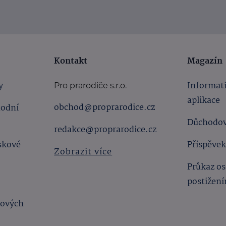
Kontakt
Magazín
y
Informat
Pro prarodiče s.r.o.
aplikace
obchod@proprarodice.cz
hodní
Důchodov
redakce@proprarodice.cz
skové
Příspěvek
Zobrazit více
Průkaz os
postižen
bových