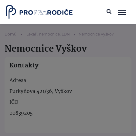
Domů
Lékaři, nemocnice, LDN
Nemocnice Vyškov
Nemocnice Vyškov
Kontakty
Adresa
Purkyňova 421/36, Vyškov
IČO
00839205