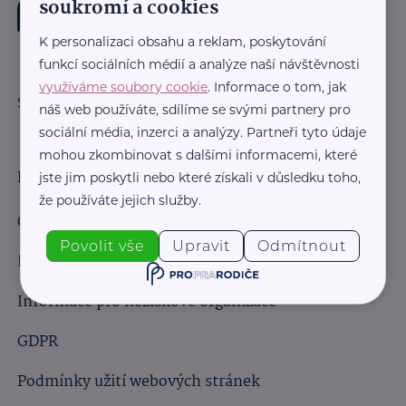
soukromí a cookies
K personalizaci obsahu a reklam, poskytování
funkcí sociálních médií a analýze naší návštěvnosti
využíváme soubory cookie
. Informace o tom, jak
Sledujte nás:
náš web používáte, sdílíme se svými partnery pro
sociální média, inzerci a analýzy. Partneři tyto údaje
mohou zkombinovat s dalšími informacemi, které
Důležité odkazy
jste jim poskytli nebo které získali v důsledku toho,
že používáte jejich služby.
Obchodní podmínky
Povolit vše
Upravit
Odmítnout
Informace pro obchodní partnery
Informace pro neziskové organizace
GDPR
Podmínky užití webových stránek