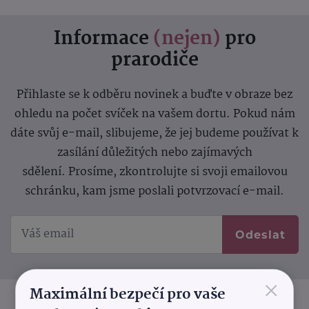
Informace
(nejen)
pro
prarodiče
Přihlaste se k odběru novinek a buďte v obraze bez
ohledu na počet svíček na vašem dortu. Pokud nám
dáte svůj e-mail, slibujeme, že jej budeme používat k
zasílání důležitých nebo zajímavých
sdělení.
Prosíme, zkontrolujte si svoji emailovou
schránku, kam jsme poslali potvrzovací e-mail.
Odeslat
×
Maximální bezpečí pro vaše