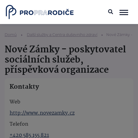
Domů
Další služby a Centra duševního zdraví
Nové Zámky - pos
Nové Zámky - poskytovatel
sociálních služeb,
příspěvková organizace
Kontakty
Web
http://www.novezamky.cz
Telefon
+420 585 155 821