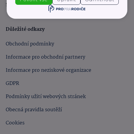
Sledujte nás:
Důležité odkazy
Obchodní podmínky
Informace pro obchodní partnery
Informace pro neziskové organizace
GDPR
Podmínky užití webových stránek
Obecná pravidla soutěží
Cookies