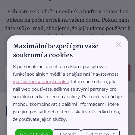
Přihlaste se k odběru novinek a buďte v obraze bez
ohledu na počet svíček na vašem dortu. Pokud nám
dáte svůj e-mail, slibujeme, že jej budeme používat k
zasílání důležitých nebo zajímavých
×
Maximální bezpečí pro vaše
sdělení.
Prosíme, zkontrolujte si svoji emailovou
schránku, kam jsme poslali potvrzovací e-mail.
soukromí a cookies
K personalizaci obsahu a reklam, poskytování
Odeslat
funkcí sociálních médií a analýze naší návštěvnosti
využíváme soubory cookie
. Informace o tom, jak
náš web používáte, sdílíme se svými partnery pro
sociální média, inzerci a analýzy. Partneři tyto údaje
mohou zkombinovat s dalšími informacemi, které
jste jim poskytli nebo které získali v důsledku toho,
že používáte jejich služby.
Povolit vše
Upravit
Odmítnout