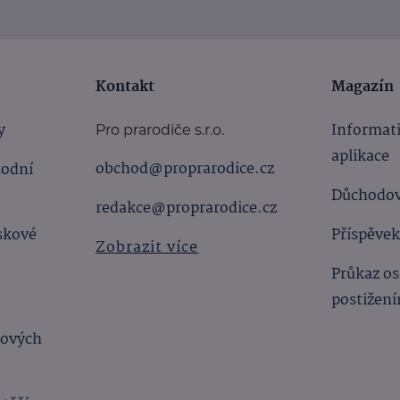
Kontakt
Magazín
y
Informat
Pro prarodiče s.r.o.
aplikace
obchod@proprarodice.cz
hodní
Důchodov
redakce@proprarodice.cz
skové
Příspěvek
Zobrazit více
Průkaz os
postižen
bových