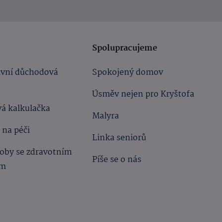
Spolupracujeme
ivní důchodová
Spokojený domov
Úsměv nejen pro Kryštofa
á kalkulačka
Malyra
 na péči
Linka seniorů
oby se zdravotním
Píše se o nás
ím