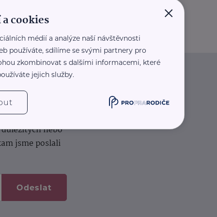
×
 a cookies
ciálních médií a analýze naší návštěvnosti
eb používáte, sdílíme se svými partnery pro
 mohou zkombinovat s dalšími informacemi, které
oužíváte jejich služby.
iče
out
k na vašem dortu.
í důležitých nebo
kam jsme poslali
Odeslat