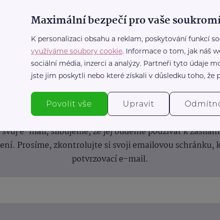
Maximální bezpečí pro vaše soukromí
K personalizaci obsahu a reklam, poskytování funkcí so
využíváme soubory cookie
. Informace o tom, jak náš w
sociální média, inzerci a analýzy. Partneři tyto údaje
jste jim poskytli nebo které získali v důsledku toho, že p
nformace
(nejen)
pro prarod
Povolit vše
Upravit
Odmítn
dběru novinek a buďte v obraze bez ohledu na počet svíče
vůj e-mail, slibujeme, že jej budeme používat k zasílán
lení.
Prosíme, zkontrolujte si svoji emailovou schránku, 
potvrzovací e-mail.