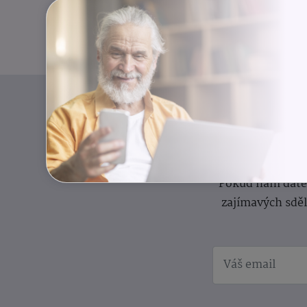
I
Přihlaste se k o
Pokud nám dáte s
zajímavých sdě