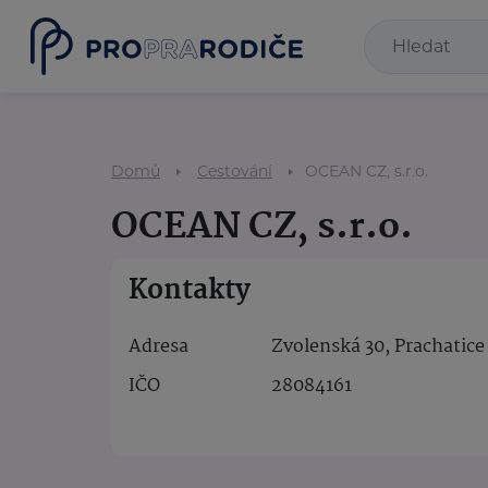
Domů
Cestování
OCEAN CZ, s.r.o.
OCEAN CZ, s.r.o.
Kontakty
Adresa
Zvolenská 30, Prachatice 
IČO
28084161