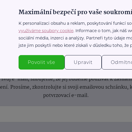
Maximální bezpečí pro vaše soukromí
K personalizaci obsahu a reklam, poskytování funkcí so
využíváme soubory cookie
. Informace o tom, jak náš w
sociální média, inzerci a analýzy. Partneři tyto údaje
jste jim poskytli nebo které získali v důsledku toho, že p
nformace
(nejen)
pro prarod
Povolit vše
Upravit
Odmítn
dběru novinek a buďte v obraze bez ohledu na počet svíče
vůj e-mail, slibujeme, že jej budeme používat k zasílán
lení.
Prosíme, zkontrolujte si svoji emailovou schránku, 
potvrzovací e-mail.