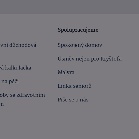
Spolupracujeme
ivní důchodová
Spokojený domov
Úsměv nejen pro Kryštofa
á kalkulačka
Malyra
 na péči
Linka seniorů
oby se zdravotním
Píše se o nás
ím