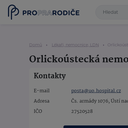
Domů
Lékaři, nemocnice, LDN
Orlickoús
Orlickoústecká nemo
Kontakty
E-mail
posta@uo.hospital.cz
Adresa
Čs. armády 1076, Ústí nad
IČO
27520528