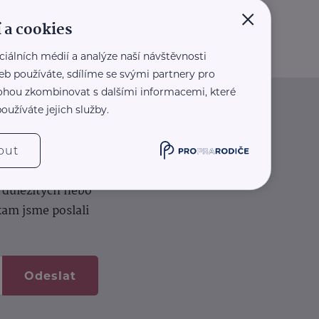
×
 a cookies
ciálních médií a analýze naší návštěvnosti
eb používáte, sdílíme se svými partnery pro
 mohou zkombinovat s dalšími informacemi, které
oužíváte jejich služby.
iče
out
k na vašem dortu.
í důležitých nebo
kam jsme poslali
Odeslat