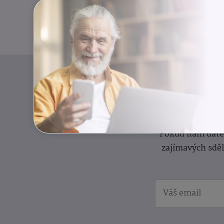
I
Přihlaste se k o
Pokud nám dáte s
zajímavých sdě