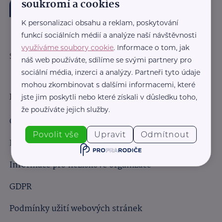
soukromí a cookies
K personalizaci obsahu a reklam, poskytování
funkcí sociálních médií a analýze naší návštěvnosti
využíváme soubory cookie
. Informace o tom, jak
Sledujte nás:
náš web používáte, sdílíme se svými partnery pro
sociální média, inzerci a analýzy. Partneři tyto údaje
mohou zkombinovat s dalšími informacemi, které
Důležité odkazy
jste jim poskytli nebo které získali v důsledku toho,
že používáte jejich služby.
Obchodní podmínky
Povolit vše
Upravit
Odmítnout
Informace pro obchodní partnery
Informace pro neziskové organizace
GDPR
Podmínky užití webových stránek