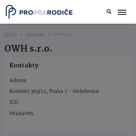
Domů
Cestování
OWH s.r.o.
OWH s.r.o.
Kontakty
Adresa
Kostelní 363/22, Praha 7 - Holešovice
IČO
06494005