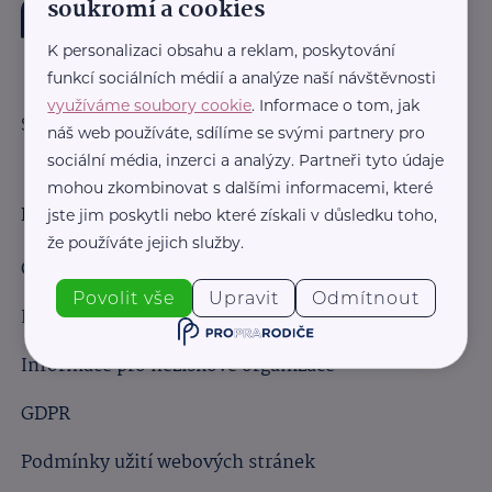
soukromí a cookies
K personalizaci obsahu a reklam, poskytování
funkcí sociálních médií a analýze naší návštěvnosti
využíváme soubory cookie
. Informace o tom, jak
Sledujte nás:
náš web používáte, sdílíme se svými partnery pro
sociální média, inzerci a analýzy. Partneři tyto údaje
mohou zkombinovat s dalšími informacemi, které
Důležité odkazy
jste jim poskytli nebo které získali v důsledku toho,
že používáte jejich služby.
Obchodní podmínky
Povolit vše
Upravit
Odmítnout
Informace pro obchodní partnery
Informace pro neziskové organizace
GDPR
Podmínky užití webových stránek