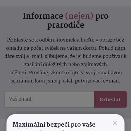
Informace
(nejen)
pro
prarodiče
Přihlaste se k odběru novinek a buďte v obraze bez
ohledu na počet svíček na vašem dortu. Pokud nám
dáte svůj e-mail, slibujeme, že jej budeme používat k
zasílání důležitých nebo zajímavých
sdělení.
Prosíme, zkontrolujte si svoji emailovou
schránku, kam jsme poslali potvrzovací e-mail.
Odeslat
×
Maximální bezpečí pro vaše