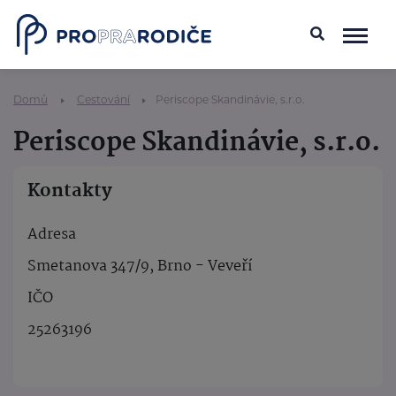
Domů
Cestování
Periscope Skandinávie, s.r.o.
Periscope Skandinávie, s.r.o.
Kontakty
Adresa
Smetanova 347/9, Brno - Veveří
IČO
25263196