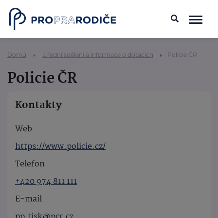
Domů
Úřední sdělení a informace o dotacích
Policie ČR
Policie ČR
Kontakty
Web
https://www.policie.cz/
Telefon
+420 974 811 111
E-mail
pp.tisk@pcr.cz