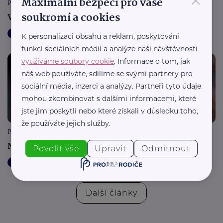
×
Maximální bezpečí pro vaše
Policie ČR
soukromí a cookies
Velikonoce ve znamení bezpečných cest
Cestování
Bezpečnost
Velikonoce
K personalizaci obsahu a reklam, poskytování
funkcí sociálních médií a analýze naší návštěvnosti
využíváme soubory cookie
. Informace o tom, jak
náš web používáte, sdílíme se svými partnery pro
sociální média, inzerci a analýzy. Partneři tyto údaje
mohou zkombinovat s dalšími informacemi, které
jste jim poskytli nebo které získali v důsledku toho,
že používáte jejich služby.
Policie ČR
Nebuďme slepí k domácímu násilí!
Povolit vše
Upravit
Odmítnout
Prevence
Bezpečnost
Pomoc v nouzi
Další články